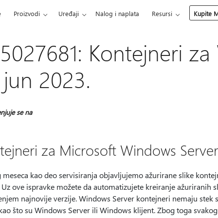
e
Proizvodi
Uređaji
Nalog i naplata
Resursi
Kupite M
5027681: Kontejneri za
 jun 2023.
njuje se na
tejneri za Microsoft Windows Serve
 meseca kao deo servisiranja objavljujemo ažurirane slike kon
 Uz ove ispravke možete da automatizujete kreiranje ažuriranih sli
njem najnovije verzije. Windows Server kontejneri nemaju stek se
kao što su Windows Server ili Windows klijent. Zbog toga svako