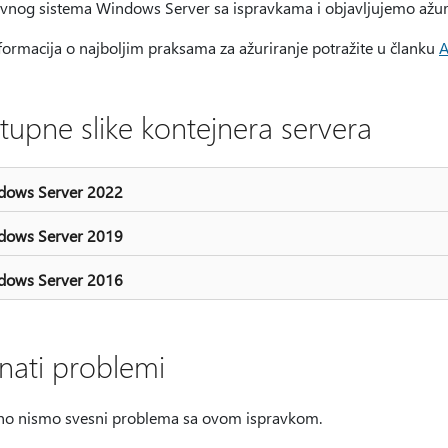
ivnog sistema Windows Server sa ispravkama i objavljujemo ažuri
formacija o najboljim praksama za ažuriranje potražite u članku
A
tupne slike kontejnera servera
dows Server 2022
dows Server 2019
dows Server 2016
nati problemi
no nismo svesni problema sa ovom ispravkom.