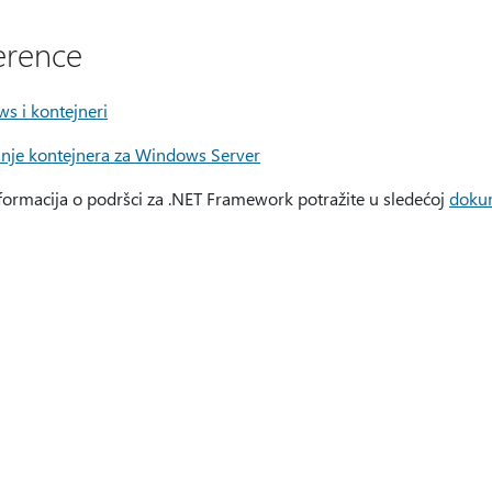
erence
s i kontejneri
anje kontejnera za Windows Server
nformacija o podršci za .NET Framework potražite u sledećoj
dokum