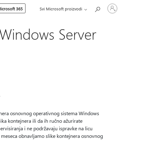
Prijavite
icrosoft 365
Svi Microsoft proizvodi
se
na
nalog
 Windows Server
r
tejnera osnovnog operativnog sistema Windows
ka kontejnera ili da ih ručno ažurirate
rvisiranja i ne podržavaju ispravke na licu
g meseca obnavljamo slike kontejnera osnovnog