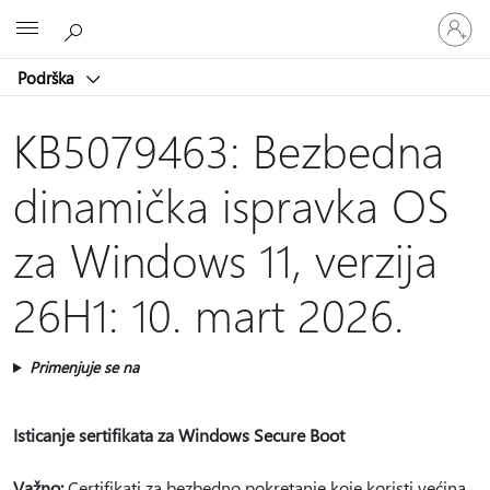
Prijavite
Microsoft
se
na
Podrška
nalog
KB5079463: Bezbedna
dinamička ispravka OS
za Windows 11, verzija
26H1: 10. mart 2026.
Primenjuje se na
Isticanje sertifikata za Windows Secure Boot
Važno:
Certifikati za bezbedno pokretanje koje koristi većina