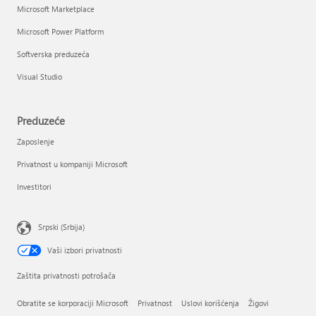
Microsoft Marketplace
Microsoft Power Platform
Softverska preduzeća
Visual Studio
Preduzeće
Zaposlenje
Privatnost u kompaniji Microsoft
Investitori
Srpski (Srbija)
Vaši izbori privatnosti
Zaštita privatnosti potrošača
Obratite se korporaciji Microsoft
Privatnost
Uslovi korišćenja
Žigovi