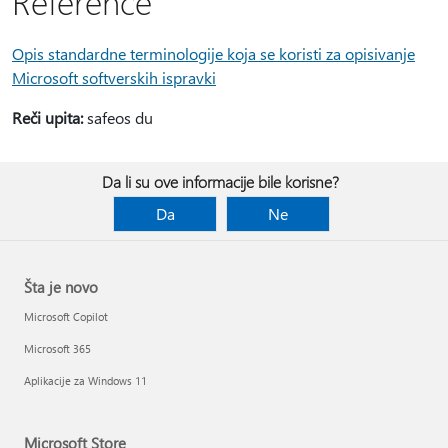
Reference
Opis standardne terminologije koja se koristi za opisivanje
Microsoft softverskih ispravki
Reči upita:
safeos du
Da li su ove informacije bile korisne?
Da
Ne
Šta je novo
Microsoft Copilot
Microsoft 365
Aplikacije za Windows 11
Microsoft Store