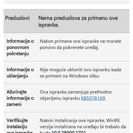
Preduslovi
Nema preduslova za primenu ove
ispravke.
Informacije o
Nakon primene ove ispravke ne morate
ponovnom
ponovo da pokrenete uređaj.
pokretanju
Informacije o
Nije moguće ukloniti ovu ispravku kada
uklanjanju
se primeni na Windows sliku.
Ažurirajte
Ova ispravka zamenjuje prethodno
informacije o
objavljenu ispravku
KB5078169
.
zameni
Verifikujte
Nakon instaliranja ove ispravke, WinRE
instalaciju
verzija instalirana na uređaju bi trebalo da
ove ispravke
bude
10.0.28000.1701
.