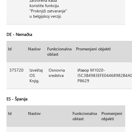
zatvorena kada
koristite funkciju
"Proknjiži zatvaranje"
u belgijskoj verziji.
DE - Nemačka
Id
Naslov
Funkcionalna
Promenjeni objekti
oblast
375720
Izveštaj
Osnovna
Извор M1020-
OS
sredstva
I5C3B4983EFE04468982B4A
Knjig.
P8629
ES - Španija
Id
Naslov
Funkcionalna
Promenjeni
oblast
objekti