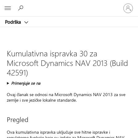
Prijavite
Microsoft
se
na
Podrška
nalog
Kumulativna ispravka 30 za
Microsoft Dynamics NAV 2013 (Build
42591)
Primenjuje se na
Ovaj članak se odnosi na Microsoft Dynamics NAV 2013 za sve
zemlje i sve jezičke lokalne standarde.
Pregled
Ova kumulativna ispravka uključuje sve hitne ispravke i
regulatorne funkcije koje su izdate za Microsoft Dynamics NAV