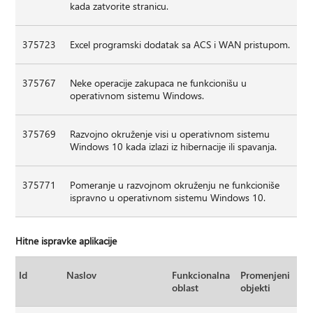
kada zatvorite stranicu.
375723
Excel programski dodatak sa ACS i WAN pristupom.
375767
Neke operacije zakupaca ne funkcionišu u
operativnom sistemu Windows.
375769
Razvojno okruženje visi u operativnom sistemu
Windows 10 kada izlazi iz hibernacije ili spavanja.
375771
Pomeranje u razvojnom okruženju ne funkcioniše
ispravno u operativnom sistemu Windows 10.
Hitne ispravke aplikacije
Id
Naslov
Funkcionalna
Promenjeni
oblast
objekti