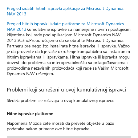
Pregled izdatih hitnih ispravki aplikacije za Microsoft Dynamics
NAV 2013
Pregled hitnih ispravki izdate platforme za Microsoft Dynamics
NAV 2013
Kumulativne ispravke su namenjene novim i postojećim
klijentima koji rade pod aplikacijom Microsoft Dynamics NAV
2013.VažnoPreporučujemo da se obratite Microsoft Dynamics
Partneru pre nego što instalirate hitne ispravke ili ispravke. Važno
je da proverite da li je vaše okruženje kompatibilno sa instaliranim
hitnim ispravkama ili ispravkama. Hitna ispravka ili ispravka mogu
dovesti do problema sa interoperabilnošću sa prilagođavanjima i
proizvodima nezavisnih proizvođača koji rade sa Vašim Microsoft
Dynamics NAV rešenjem.
Problemi koji su rešeni u ovoj kumulativnoj ispravci
Sledeći problemi se rešavaju u ovoj kumulativnoj ispravci:
Hitne ispravke platforme
Napomena Možda ćete morati da prevete objekte u bazu
podataka nakon primene ove hitne ispravke.