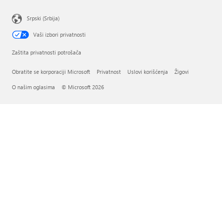
Srpski (Srbija)
Vaši izbori privatnosti
Zaštita privatnosti potrošača
Obratite se korporaciji Microsoft
Privatnost
Uslovi korišćenja
Žigovi
O našim oglasima
© Microsoft 2026