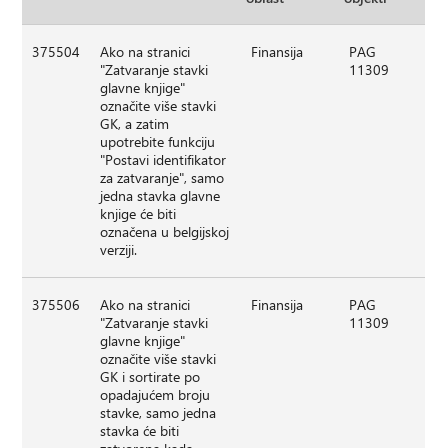
375504
Ako na stranici
Finansija
PAG
"Zatvaranje stavki
11309
glavne knjige"
označite više stavki
GK, a zatim
upotrebite funkciju
"Postavi identifikator
za zatvaranje", samo
jedna stavka glavne
knjige će biti
označena u belgijskoj
verziji.
375506
Ako na stranici
Finansija
PAG
"Zatvaranje stavki
11309
glavne knjige"
označite više stavki
GK i sortirate po
opadajućem broju
stavke, samo jedna
stavka će biti