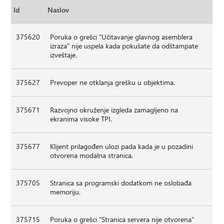
Id
Naslov
375620
Poruka o grešci "Učitavanje glavnog asemblera
izraza" nije uspela kada pokušate da odštampate
izveštaje.
375627
Prevoper ne otklanja grešku u objektima.
375671
Razvojno okruženje izgleda zamagljeno na
ekranima visoke TPI.
375677
Klijent prilagođen ulozi pada kada je u pozadini
otvorena modalna stranica.
375705
Stranica sa programski dodatkom ne oslobađa
memoriju.
375715
Poruka o grešci "Stranica servera nije otvorena"