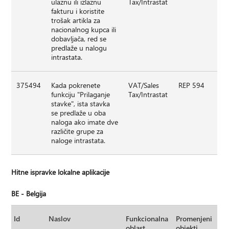
ulaznu ili izlaznu
Tax/Intrastat
fakturu i koristite
trošak artikla za
nacionalnog kupca ili
dobavljača, red se
predlaže u nalogu
intrastata.
375494
Kada pokrenete
VAT/Sales
REP 594
funkciju "Prilaganje
Tax/Intrastat
stavke", ista stavka
se predlaže u oba
naloga ako imate dve
različite grupe za
naloge intrastata.
Hitne ispravke lokalne aplikacije
BE - Belgija
Id
Naslov
Funkcionalna
Promenjeni
oblast
objekti