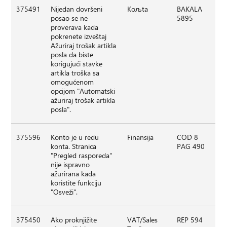
375491
Nijedan dovršeni
Koљta
BAKALA
posao se ne
5895
proverava kada
pokrenete izveštaj
Ažuriraj trošak artikla
posla da biste
korigujući stavke
artikla troška sa
omogućenom
opcijom "Automatski
ažuriraj trošak artikla
posla".
375596
Konto je u redu
Finansija
COD 8
konta. Stranica
PAG 490
"Pregled rasporeda"
nije ispravno
ažurirana kada
koristite funkciju
"Osveži".
375450
Ako proknjižite
VAT/Sales
REP 594