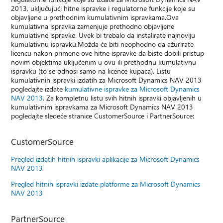
2013, uključujući hitne ispravke i regulatorne funkcije koje su
objavljene u prethodnim kumulativnim ispravkama.Ova
kumulativna ispravka zamenjuje prethodno objavljene
kumulativne ispravke. Uvek bi trebalo da instalirate najnoviju
kumulativnu ispravku.Možda će biti neophodno da ažurirate
licencu nakon primene ove hitne ispravke da biste dobili pristup
novim objektima uključenim u ovu ili prethodnu kumulativnu
ispravku (to se odnosi samo na licence kupaca). Listu
kumulativnih ispravki izdatih za Microsoft Dynamics NAV 2013
pogledajte izdate
kumulativne ispravke za Microsoft Dynamics
NAV 2013
. Za kompletnu listu svih hitnih ispravki objavljenih u
kumulativnim ispravkama za Microsoft Dynamics NAV 2013
pogledajte sledeće stranice CustomerSource i PartnerSource:
CustomerSource
Pregled izdatih hitnih ispravki aplikacije za Microsoft Dynamics
NAV 2013
Pregled hitnih ispravki izdate platforme za Microsoft Dynamics
NAV 2013
PartnerSource