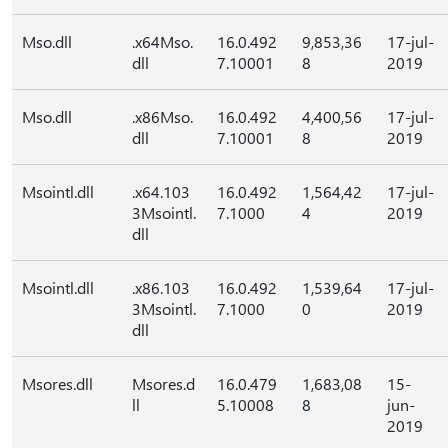
Mso.dll
.x64Mso.
16.0.492
9,853,36
17-jul-
dll
7.10001
8
2019
Mso.dll
.x86Mso.
16.0.492
4,400,56
17-jul-
dll
7.10001
8
2019
Msointl.dll
.x64.103
16.0.492
1,564,42
17-jul-
3Msointl.
7.1000
4
2019
dll
Msointl.dll
.x86.103
16.0.492
1,539,64
17-jul-
3Msointl.
7.1000
0
2019
dll
Msores.dll
Msores.d
16.0.479
1,683,08
15-
ll
5.10008
8
jun-
2019