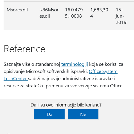
Msores.dll
.x86Msor
16.0.479
1,683,30
15-
es.dll
5.10008
4
jun-
2019
Reference
Saznajte više o standardnoj
terminologiji
koja se koristi za
opisivanje Microsoft softverskih ispravki.
Office System
TechCenter
sadrži najnovije administrativne ispravke i
resurse za stratešku primenu za sve verzije sistema Office.
Da li su ove informacije bile korisne?
Da
Ne