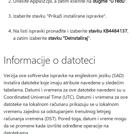
Unesite Appwiz.cpl, a zatim kliknite na
dugme "U redu
".
Izaberite stavku "Prikaži instalirane ispravke".
Na listi ispravki pronađite i izaberite
stavku KB4484137
,
a zatim izaberite
stavku "Deinstaliraj
".
Informacije o datoteci
Verzija ove softverske ispravke na engleskom jeziku (SAD)
instalira datoteke koje imaju atribute navedene u sledećim
tabelama. Datumi i vremena za ove datoteke navedeni su u
Coordinated Universal Time (UTC). Datumi i vremena za ove
datoteke na lokalnom računaru prikazuju se u lokalnom
vremenu zajedno sa odstupanjem trenutnog letnjeg
računanja vremena (DST). Pored toga, datum i vreme mogu
da se promene kada izvršite određene operacije na
datotekama.