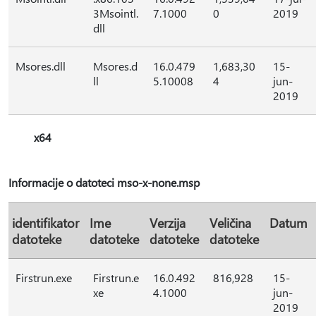
3Msointl.
7.1000
0
2019
dll
Msores.dll
Msores.d
16.0.479
1,683,30
15-
ll
5.10008
4
jun-
2019
x64
Informacije o datoteci mso-x-none.msp
identifikator
Ime
Verzija
Veličina
Datum
datoteke
datoteke
datoteke
datoteke
Firstrun.exe
Firstrun.e
16.0.492
816,928
15-
xe
4.1000
jun-
2019