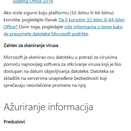
sistema Office 2016
Ako niste sigurni koju platformu (32-bitnu ili 64-bitnu)
koristite, pogledajte članak
Da li koristim 32-bitni ili 64-bitni
Office?
Osim toga, pogledajte
više informacija o tome kako
da preuzmete datoteke Microsoft podrške
.
Zahtev za skeniranje virusa
Microsoft je skenirao ovu datoteku u potrazi za virusima
pomoću najnovijeg softvera za otkrivanje virusa koji je bio
dostupan na datum objavljivanja datoteke. Datoteka se
skladišti na serverima unapređene bezbednosti koji
sprečavaju neovlašćene promene na njoj.
Ažuriranje informacija
Preduslovi