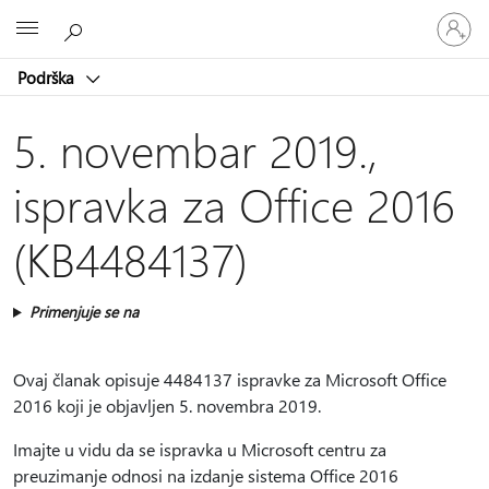
Prijavite
Microsoft
se
na
Podrška
nalog
5. novembar 2019.,
ispravka za Office 2016
(KB4484137)
Primenjuje se na
Ovaj članak opisuje 4484137 ispravke za Microsoft Office
2016 koji je objavljen 5. novembra 2019.
Imajte u vidu da se ispravka u Microsoft centru za
preuzimanje odnosi na izdanje sistema Office 2016