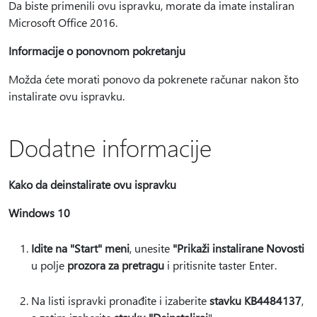
Da biste primenili ovu ispravku, morate da imate instaliran
Microsoft Office 2016.
Informacije o ponovnom pokretanju
Možda ćete morati ponovo da pokrenete računar nakon što
instalirate ovu ispravku.
Dodatne informacije
Kako da deinstalirate ovu ispravku
Windows 10
Idite na "Start" meni
, unesite
"Prikaži instalirane Novosti
u polje
prozora za pretragu
i pritisnite taster Enter.
Na listi ispravki pronađite i izaberite
stavku KB4484137
,