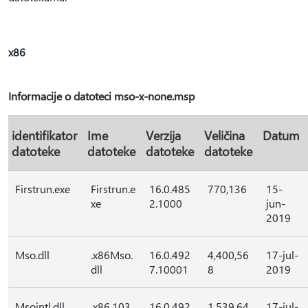
x86
Informacije o datoteci mso-x-none.msp
identifikator
Ime
Verzija
Veličina
Datum
datoteke
datoteke
datoteke
datoteke
Firstrun.exe
Firstrun.e
16.0.485
770,136
15-
xe
2.1000
jun-
2019
Mso.dll
.x86Mso.
16.0.492
4,400,56
17-jul-
dll
7.10001
8
2019
Msointl.dll
.x86.103
16.0.492
1,539,64
17-jul-