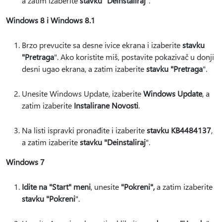
a zatim izaberite
stavku "Deinstaliraj
".
Windows 8 i Windows 8.1
Brzo prevucite sa desne ivice ekrana i izaberite
stavku
"Pretraga
". Ako koristite miš, postavite pokazivač u donji
desni ugao ekrana, a zatim izaberite
stavku "Pretraga
".
Unesite Windows Update, izaberite
Windows Update
, a
zatim izaberite
Instalirane Novosti
.
Na listi ispravki pronađite i izaberite
stavku KB4484137
,
a zatim izaberite
stavku "Deinstaliraj
".
Windows 7
Idite na "Start" meni
, unesite
"Pokreni",
a zatim izaberite
stavku "Pokreni
".