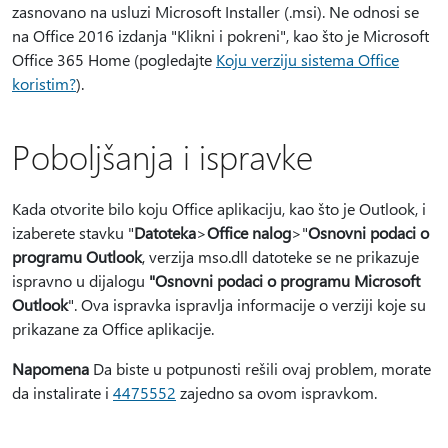
zasnovano na usluzi Microsoft Installer (.msi). Ne odnosi se
na Office 2016 izdanja "Klikni i pokreni", kao što je Microsoft
Office 365 Home (pogledajte
Koju verziju sistema Office
koristim?
).
Poboljšanja i ispravke
Kada otvorite bilo koju Office aplikaciju, kao što je Outlook, i
izaberete stavku "
Datoteka
>
Office nalog
>"
Osnovni podaci o
programu Outlook
, verzija mso.dll datoteke se ne prikazuje
ispravno u dijalogu
"Osnovni podaci o programu Microsoft
Outlook
". Ova ispravka ispravlja informacije o verziji koje su
prikazane za Office aplikacije.
Napomena
Da biste u potpunosti rešili ovaj problem, morate
da instalirate i
4475552
zajedno sa ovom ispravkom.