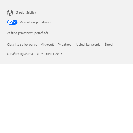
Srpski (Srbija)
Vaši izbori privatnosti
Zaštita privatnosti potrošača
Obratite se korporaciji Microsoft
Privatnost
Uslovi korišćenja
Žigovi
O našim oglasima
© Microsoft 2026