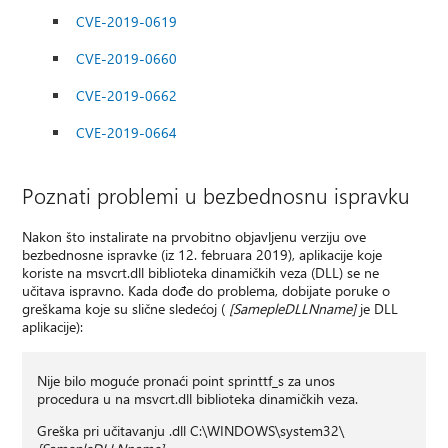
CVE-2019-0619
CVE-2019-0660
CVE-2019-0662
CVE-2019-0664
Poznati problemi u bezbednosnu ispravku
Nakon što instalirate na prvobitno objavljenu verziju ove
bezbednosne ispravke (iz 12. februara 2019), aplikacije koje
koriste na msvcrt.dll biblioteka dinamičkih veza (DLL) se ne
učitava ispravno. Kada dođe do problema, dobijate poruke o
greškama koje su slične sledećoj (
[SamepleDLLNname]
je DLL
aplikacije):
Nije bilo moguće pronaći point sprinttf_s za unos
procedura u na msvcrt.dll biblioteka dinamičkih veza.
Greška pri učitavanju .dll C:\WINDOWS\system32\