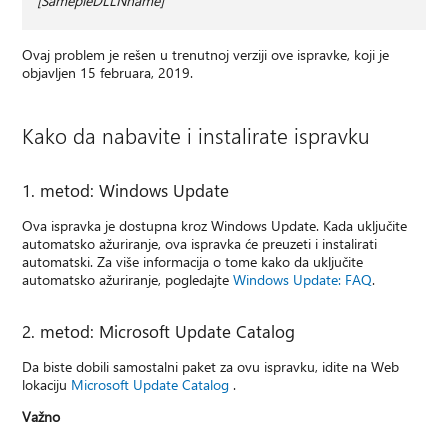
[SamepleDLLNname]
Ovaj problem je rešen u trenutnoj verziji ove ispravke, koji je
objavljen 15 februara, 2019.
Kako da nabavite i instalirate ispravku
1. metod: Windows Update
Ova ispravka je dostupna kroz Windows Update. Kada uključite
automatsko ažuriranje, ova ispravka će preuzeti i instalirati
automatski. Za više informacija o tome kako da uključite
automatsko ažuriranje, pogledajte
Windows Update: FAQ
.
2. metod: Microsoft Update Catalog
Da biste dobili samostalni paket za ovu ispravku, idite na Web
lokaciju
Microsoft Update Catalog
.
Važno