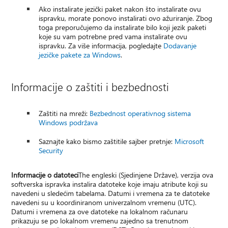
Ako instalirate jezički paket nakon što instalirate ovu
ispravku, morate ponovo instalirati ovo ažuriranje. Zbog
toga preporučujemo da instalirate bilo koji jezik paketi
koje su vam potrebne pred vama instalirate ovu
ispravku. Za više informacija, pogledajte
Dodavanje
jezičke pakete za Windows
.
Informacije o zaštiti i bezbednosti
Zaštiti na mreži:
Bezbednost operativnog sistema
Windows podržava
Saznajte kako bismo zaštitile sajber pretnje:
Microsoft
Security
Informacije o datoteci
The engleski (Sjedinjene Države), verzija ova
softverska ispravka instalira datoteke koje imaju atribute koji su
navedeni u sledećim tabelama. Datumi i vremena za te datoteke
navedeni su u koordiniranom univerzalnom vremenu (UTC).
Datumi i vremena za ove datoteke na lokalnom računaru
prikazuju se po lokalnom vremenu zajedno sa trenutnom