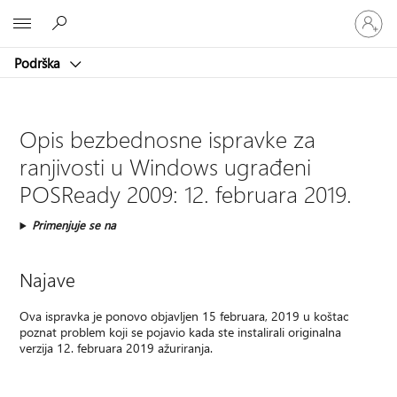
Prijavite
Microsoft
se
na
Podrška
nalog
Opis bezbednosne ispravke za
ranjivosti u Windows ugrađeni
POSReady 2009: 12. februara 2019.
Primenjuje se na
Najave
Ova ispravka je ponovo objavljen 15 februara, 2019 u koštac
poznat problem koji se pojavio kada ste instalirali originalna
verzija 12. februara 2019 ažuriranja.