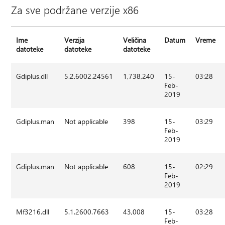
Za sve podržane verzije x86
Ime
Verzija
Veličina
Datum
Vreme
datoteke
datoteke
datoteke
Gdiplus.dll
5.2.6002.24561
1,738,240
15-
03:28
Feb-
2019
Gdiplus.man
Not applicable
398
15-
03:29
Feb-
2019
Gdiplus.man
Not applicable
608
15-
02:29
Feb-
2019
Mf3216.dll
5.1.2600.7663
43,008
15-
03:28
Feb-