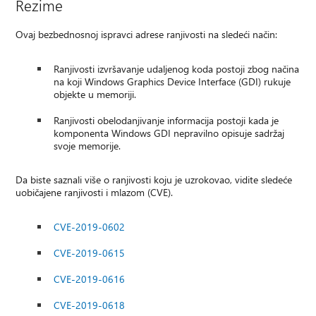
Rezime
Ovaj bezbednosnoj ispravci adrese ranjivosti na sledeći način:
Ranjivosti izvršavanje udaljenog koda postoji zbog načina
na koji Windows Graphics Device Interface (GDI) rukuje
objekte u memoriji.
Ranjivosti obelodanjivanje informacija postoji kada je
komponenta Windows GDI nepravilno opisuje sadržaj
svoje memorije.
Da biste saznali više o ranjivosti koju je uzrokovao, vidite sledeće
uobičajene ranjivosti i mlazom (CVE).
CVE-2019-0602
CVE-2019-0615
CVE-2019-0616
CVE-2019-0618