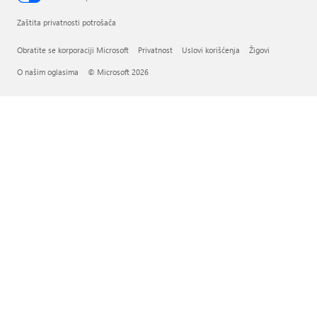
Zaštita privatnosti potrošača
Obratite se korporaciji Microsoft
Privatnost
Uslovi korišćenja
Žigovi
O našim oglasima
© Microsoft 2026