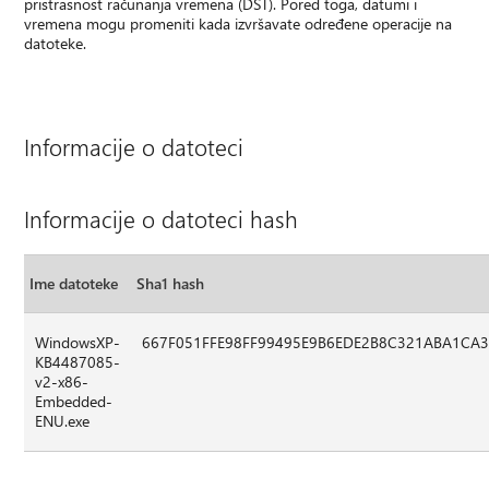
pristrasnost računanja vremena (DST). Pored toga, datumi i
vremena mogu promeniti kada izvršavate određene operacije na
datoteke.
Informacije o datoteci
Informacije o datoteci hash
Ime datoteke
Sha1 hash
WindowsXP-
667F051FFE98FF99495E9B6EDE2B8C321ABA1CA
KB4487085-
v2-x86-
Embedded-
ENU.exe