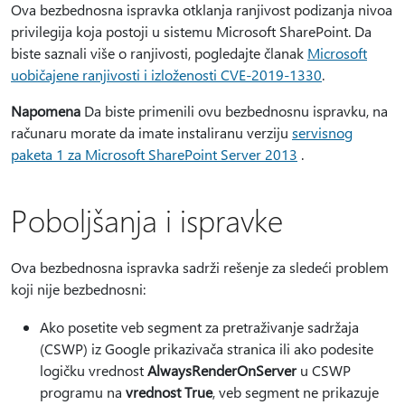
Ova bezbednosna ispravka otklanja ranjivost podizanja nivoa
privilegija koja postoji u sistemu Microsoft SharePoint. Da
biste saznali više o ranjivosti, pogledajte članak
Microsoft
uobičajene ranjivosti i izloženosti CVE-2019-1330
.
Napomena
Da biste primenili ovu bezbednosnu ispravku, na
računaru morate da imate instaliranu verziju
servisnog
paketa 1 za Microsoft SharePoint Server 2013
.
Poboljšanja i ispravke
Ova bezbednosna ispravka sadrži rešenje za sledeći problem
koji nije bezbednosni:
Ako posetite veb segment za pretraživanje sadržaja
(CSWP) iz Google prikazivača stranica ili ako podesite
logičku vrednost
AlwaysRenderOnServer
u CSWP
programu na
vrednost True
, veb segment ne prikazuje