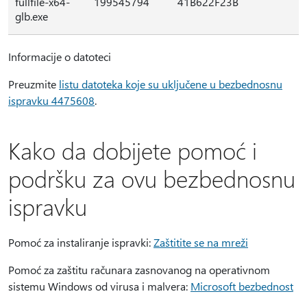
fullfile-x64-
199545794
41B622F23B
glb.exe
Informacije o datoteci
Preuzmite
listu datoteka koje su uključene u bezbednosnu
ispravku 4475608
.
Kako da dobijete pomoć i
podršku za ovu bezbednosnu
ispravku
Pomoć za instaliranje ispravki:
Zaštitite se na mreži
Pomoć za zaštitu računara zasnovanog na operativnom
sistemu Windows od virusa i malvera:
Microsoft bezbednost