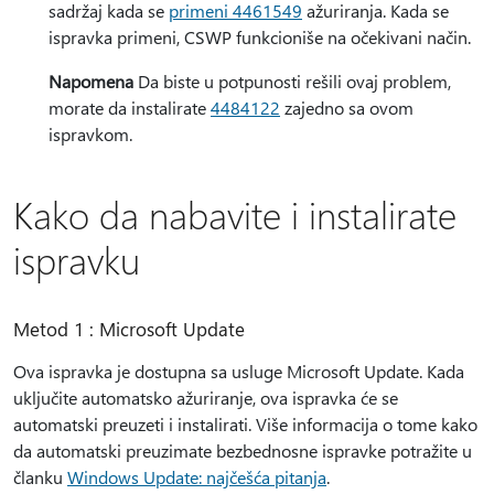
sadržaj kada se
primeni 4461549
ažuriranja. Kada se
ispravka primeni, CSWP funkcioniše na očekivani način.
Napomena
Da biste u potpunosti rešili ovaj problem,
morate da instalirate
4484122
zajedno sa ovom
ispravkom.
Kako da nabavite i instalirate
ispravku
Metod 1 : Microsoft Update
Ova ispravka je dostupna sa usluge Microsoft Update. Kada
uključite automatsko ažuriranje, ova ispravka će se
automatski preuzeti i instalirati. Više informacija o tome kako
da automatski preuzimate bezbednosne ispravke potražite u
članku
Windows Update: najčešća pitanja
.