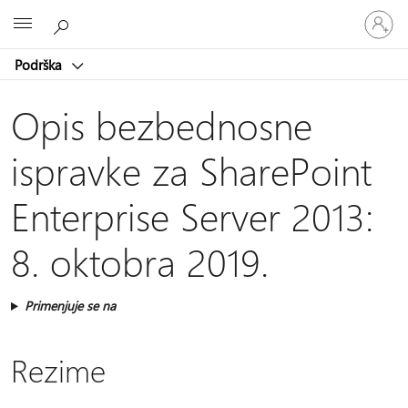
Prijavite
Microsoft
se
na
Podrška
nalog
Opis bezbednosne
ispravke za SharePoint
Enterprise Server 2013:
8. oktobra 2019.
Primenjuje se na
Rezime