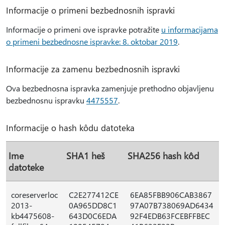
Informacije o primeni bezbednosnih ispravki
Informacije o primeni ove ispravke potražite
u informacijama
o primeni bezbednosne ispravke: 8. oktobar 2019
.
Informacije za zamenu bezbednosnih ispravki
Ova bezbednosna ispravka zamenjuje prethodno objavljenu
bezbednosnu ispravku
4475557
.
Informacije o hash kôdu datoteka
Ime
SHA1 heš
SHA256 hash kôd
datoteke
coreserverloc
C2E277412CE
6EA85FBB906CAB3867
2013-
0A965DD8C1
97A07B738069AD6434
kb4475608-
643D0C6EDA
92F4EDB63FCEBFFBEC