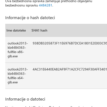
Ova bezbednosna ispravka zamenjuje prethodno objavljenu
bezbednosnu ispravku
4484281
.
Informacije o hash datoteci
Ime datoteke
SHA1 hash
outlook2013-
938DB3205873F11E6976B7DCEA1801E2E003C9
kb4484363-
fullfile-x86-
glb.exe
outlook2013-
4AC31E6440EA82AF9F71A2CFC7294F30AFF340
kb4484363-
fullfile-x64-
glb.exe
Informacije o datoteci