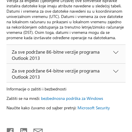
Verzija za engleski (Sjedinjene Države) ove softverske ispravke
instalira datoteke koje imaju atribute navedene u sledećoj tabeli.
Datumi i vremena za ove datoteke navedeni su u koordiniranom
univerzalnom vremenu (UTC). Datumi i vremena za ove datoteke
na lokalnom računaru su prikazani u lokalnom vremenu zajedno
sa nekorišćenjem odstupanja za trenutno letnje/zimsko računanje
vremena (DST). Osim toga, datumi i vremena mogu da se
promene kada izvršavate određene operacije na datotekama.
Za sve podržane 86-bitne verzije programa
Outlook 2013
Za sve podržane 64-bitne verzije programa
Outlook 2013
Informacije o zaštiti i bezbednosti
Zaštiti se na mreži:
bezbednosna podrška za Windows
Naučite kako čuvamo od sajber pretnji:
Microsoft Security