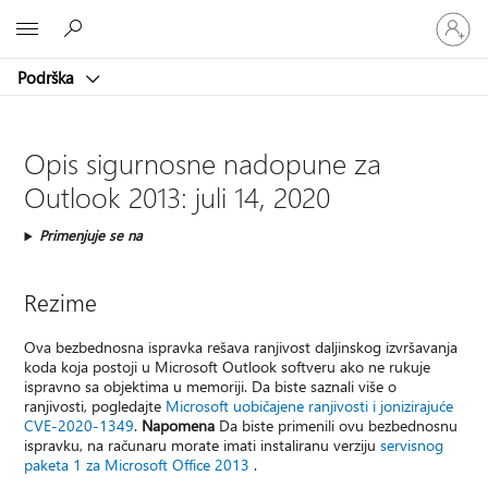
Prijavite
Microsoft
se
na
Podrška
nalog
Opis sigurnosne nadopune za
Outlook 2013: juli 14, 2020
Primenjuje se na
Rezime
Ova bezbednosna ispravka rešava ranjivost daljinskog izvršavanja
koda koja postoji u Microsoft Outlook softveru ako ne rukuje
ispravno sa objektima u memoriji. Da biste saznali više o
ranjivosti, pogledajte
Microsoft uobičajene ranjivosti i jonizirajuće
CVE-2020-1349
.
Napomena
Da biste primenili ovu bezbednosnu
ispravku, na računaru morate imati instaliranu verziju
servisnog
paketa 1 za Microsoft Office 2013
.