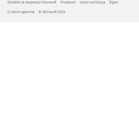
Obratite se korporaciji Microsoft
Privatnost
Uslovi korišćenja
Žigovi
O našim oglasima
© Microsoft 2026