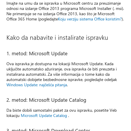
Imajte na umu da se ispravka u Microsoft centru za preuzimanje
odnosi na izdanje Office 2013 programa Microsoft Installer (. msi).
Ne primenjuje se na izdanja Office 2013, kao što je Microsoft
Office 365 Home (pogledajte
Koju verziju sistema Office koristim?
).
Kako da nabavite i instalirate ispravku
1. metod: Microsoft Update
Ova ispravka je dostupna na lokaciji Microsoft Update. Kada
uključite automatsko ažuriranje, ova ispravka će biti preuzeta i
instalirana automatski. Za više informacija o tome kako da
automatski dobijete bezbednosne ispravke, pogledajte odeljak
Windows Update: najčešća pitanja
.
2. metod: Microsoft Update Catalog
Da biste dobili samostalni paket za ovu ispravku, posetite Veb
lokaciju
Microsoft Update Catalog
.
3. metod: Microsoft Download Center