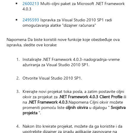
2600213
Multi-ciljni paket za Microsoft .NET Framework
4.0.3
2495593
Ispravka za Visual Studio 2010 SP1 radi
omogućavanja alatke "dizajner računara"
Napomena Da biste koristili nove funkcije koje obezbeđuje ova
ispravka, sledite ove korake:
Instalirajte .NET Framework 4.0.3-nadogradnja-vreme
ažuriranja za Visual Studio 2010 SP1.
Otvorite Visual Studio 2010 SP1.
Kreirajte novi projekat toka posla, a zatim postavite ciljni
okvir za projekat za
.NET Framework 4.0.3 Client Profile
ili
na
.NET Framework 4.0.3
.Napomena Ciljni okvir možete
promeniti pomoću liste
ciljnih okvira
u dijalogu "
Svojstva
projekta
".
Nakon što kreirate projekat, možete da ga koristite i da
upotrebite dizajner za izradu aplikacije zasnovane na