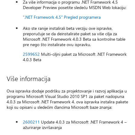
Za više informacija o programu .NET Framework 4,5
Developer Preview posetite sledeću MSDN Web lokaciju:
".NET Framework 4,5" Pregled programera
Ako ste ranije instalirali beta verziju ove ispravke,
preporučuje se da deinstalirate paket sa više cilja za
Microsoft .NET Framework 4.0.3 Beta sa kontrolne table
pre nego što instalirate ovu ispravku.
2599652
Multi-ciljni paket za Microsoft .NET Framework
4.0.3 Beta
Više informacija
Ova ispravka dodaje podršku za projektovanje i razvoj aplikacija u
programu Microsoft Visual Studio 2010 SP1 za paket nadopuna
4.0.3 za Microsoft .NET Framework 4. ova ispravka instalira pakete
koji su opisani u sledećim člancima Microsoft baze znanja:
2600211
Update 4.0.3 za Microsoft .NET Framework 4 –
ažuriranje izvršavanja