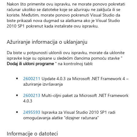
Nakon što primenite ovu ispravku, ne morate ponovo pokretati
računar ukoliko se datoteke koje se ažuriraju ne zaključa ili se
koriste. Međutim, morate ponovo pokrenuti Visual Studio da
biste prikazali nova dugmad sa alatkama ako je Visual Studio
2010 SP1 pokrenut kada instalirate ovu ispravku.
Ažuriranje informacija o uklanjanju
Da biste u potpunosti uklonili ovu ispravku, morate da uklonite
ispravke koje su opisane u sledećim člancima pomoću stavke "
Dodaj ili ukloni programe
" na kontrolnoj tabli:
2600211
Update 4.0.3 za Microsoft .NET Framework 4 –
ažuriranje izvršavanja
2600213
Multi-ciljni paket za Microsoft .NET Framework
4.0.3
2495593
Ispravka za Visual Studio 2010 SP1 radi
omogućavanja alatke "dizajner računara"
Informacije o datoteci