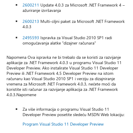
2600211
Update 4.0.3 za Microsoft .NET Framework 4 –
ažuriranje izvršavanja
2600213
Multi-ciljni paket za Microsoft .NET Framework
4.0.3
2495593
Ispravka za Visual Studio 2010 SP1 radi
omogućavanja alatke "dizajner računara"
Napomena Ova ispravka ne bi trebalo da se koristi za razvijanje
aplikacije za .NET Framework 4.0.3 u programu Visual Studio 11
Developer Preview. Ako instalirate Visual Studio 11 Developer
Preview ili .NET Framework 4,5 Developer Preview na istom
računaru kao Visual Studio 2010 SP1 i verziju za dizajniranje
vremena za Microsoft .NET Framework 4.0.3, nećete moći da
koristite isti računar za razvijanje aplikacija za .NET Framework
4.0.3.Napomene
Za više informacija o programu Visual Studio 11
Developer Preview posetite sledeću MSDN Web lokaciju:
Program Visual Studio 11 Developer Preview