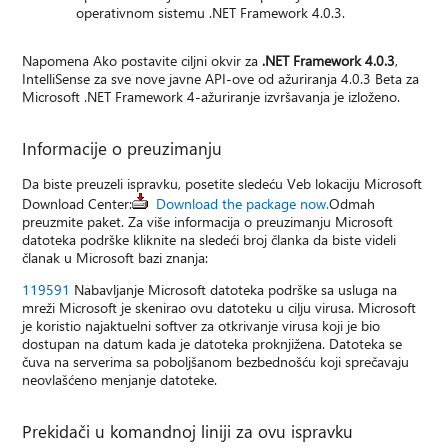
operativnom sistemu .NET Framework 4.0.3.
Napomena Ako postavite ciljni okvir za
.NET Framework 4.0.3
,
IntelliSense za sve nove javne API-ove od ažuriranja 4.0.3 Beta za
Microsoft .NET Framework 4-ažuriranje izvršavanja je izloženo.
Informacije o preuzimanju
Da biste preuzeli ispravku, posetite sledeću Veb lokaciju Microsoft
Download Center:
Download the package now.
Odmah
preuzmite paket. Za više informacija o preuzimanju Microsoft
datoteka podrške kliknite na sledeći broj članka da biste videli
članak u Microsoft bazi znanja:
119591
Nabavljanje Microsoft datoteka podrške sa usluga na
mreži Microsoft je skenirao ovu datoteku u cilju virusa. Microsoft
je koristio najaktuelni softver za otkrivanje virusa koji je bio
dostupan na datum kada je datoteka proknjižena. Datoteka se
čuva na serverima sa poboljšanom bezbednošću koji sprečavaju
neovlašćeno menjanje datoteke.
Prekidači u komandnoj liniji za ovu ispravku