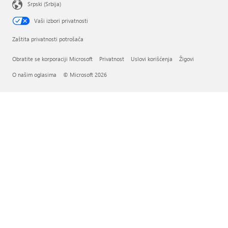
Srpski (Srbija)
Vaši izbori privatnosti
Zaštita privatnosti potrošača
Obratite se korporaciji Microsoft
Privatnost
Uslovi korišćenja
Žigovi
O našim oglasima
© Microsoft 2026