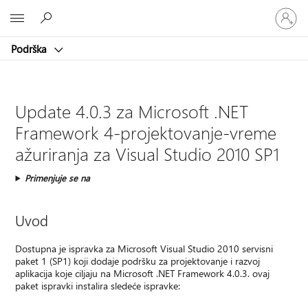
Prijavite
Microsoft
se
na
Podrška
nalog
Update 4.0.3 za Microsoft .NET
Framework 4-projektovanje-vreme
ažuriranja za Visual Studio 2010 SP1
Primenjuje se na
Uvod
Dostupna je ispravka za Microsoft Visual Studio 2010 servisni
paket 1 (SP1) koji dodaje podršku za projektovanje i razvoj
aplikacija koje ciljaju na Microsoft .NET Framework 4.0.3. ovaj
paket ispravki instalira sledeće ispravke: