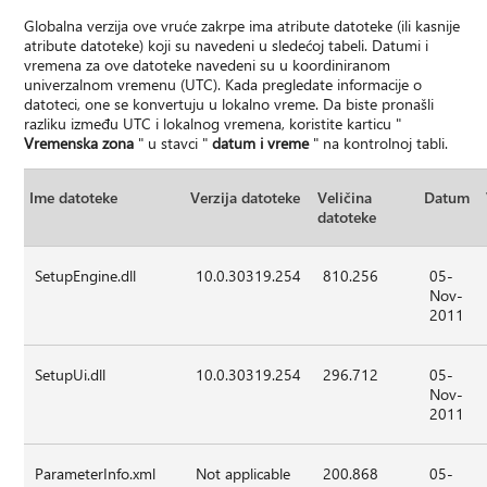
Globalna verzija ove vruće zakrpe ima atribute datoteke (ili kasnije
atribute datoteke) koji su navedeni u sledećoj tabeli. Datumi i
vremena za ove datoteke navedeni su u koordiniranom
univerzalnom vremenu (UTC). Kada pregledate informacije o
datoteci, one se konvertuju u lokalno vreme. Da biste pronašli
razliku između UTC i lokalnog vremena, koristite karticu "
Vremenska zona
" u stavci "
datum i vreme
" na kontrolnoj tabli.
Ime datoteke
Verzija datoteke
Veličina
Datum
datoteke
SetupEngine.dll
10.0.30319.254
810.256
05-
Nov-
2011
SetupUi.dll
10.0.30319.254
296.712
05-
Nov-
2011
ParameterInfo.xml
Not applicable
200.868
05-