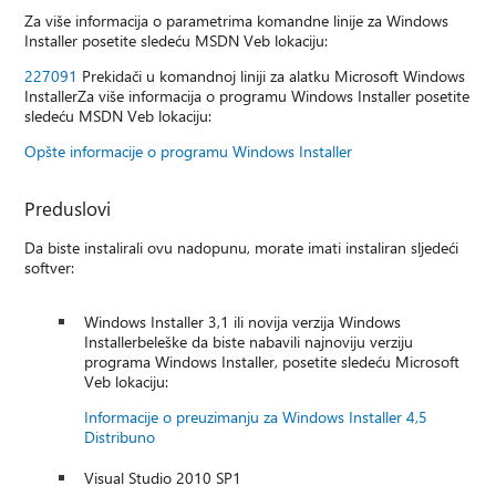
Za više informacija o parametrima komandne linije za Windows
Installer posetite sledeću MSDN Veb lokaciju:
227091
Prekidači u komandnoj liniji za alatku Microsoft Windows
InstallerZa više informacija o programu Windows Installer posetite
sledeću MSDN Veb lokaciju:
Opšte informacije o programu Windows Installer
Preduslovi
Da biste instalirali ovu nadopunu, morate imati instaliran sljedeći
softver:
Windows Installer 3,1 ili novija verzija Windows
Installerbeleške da biste nabavili najnoviju verziju
programa Windows Installer, posetite sledeću Microsoft
Veb lokaciju:
Informacije o preuzimanju za Windows Installer 4,5
Distribuno
Visual Studio 2010 SP1