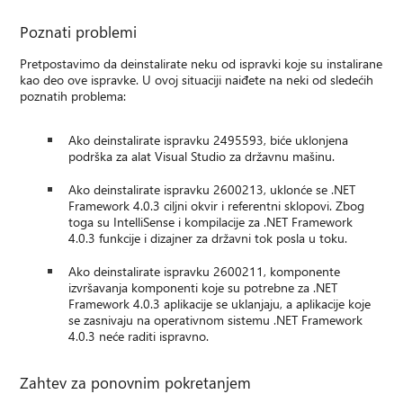
Poznati problemi
Pretpostavimo da deinstalirate neku od ispravki koje su instalirane
kao deo ove ispravke. U ovoj situaciji naiđete na neki od sledećih
poznatih problema:
Ako deinstalirate ispravku 2495593, biće uklonjena
podrška za alat Visual Studio za državnu mašinu.
Ako deinstalirate ispravku 2600213, uklonće se .NET
Framework 4.0.3 ciljni okvir i referentni sklopovi. Zbog
toga su IntelliSense i kompilacije za .NET Framework
4.0.3 funkcije i dizajner za državni tok posla u toku.
Ako deinstalirate ispravku 2600211, komponente
izvršavanja komponenti koje su potrebne za .NET
Framework 4.0.3 aplikacije se uklanjaju, a aplikacije koje
se zasnivaju na operativnom sistemu .NET Framework
4.0.3 neće raditi ispravno.
Zahtev za ponovnim pokretanjem