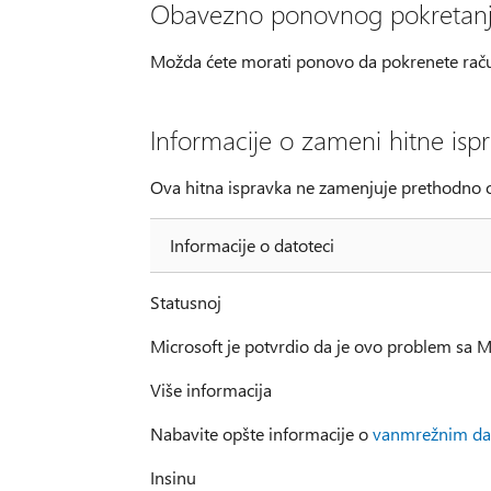
Obavezno ponovnog pokretan
Možda ćete morati ponovo da pokrenete raču
Informacije o zameni hitne isp
Ova hitna ispravka ne zamenjuje prethodno o
Informacije o datoteci
Statusnoj
Microsoft je potvrdio da je ovo problem sa M
Više informacija
Nabavite opšte informacije o
vanmrežnim dat
Insinu