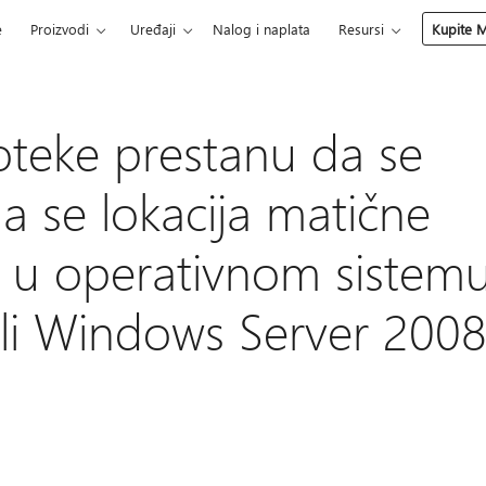
e
Proizvodi
Uređaji
Nalog i naplata
Resursi
Kupite M
teke prestanu da se
a se lokacija matične
i u operativnom sistem
li Windows Server 200