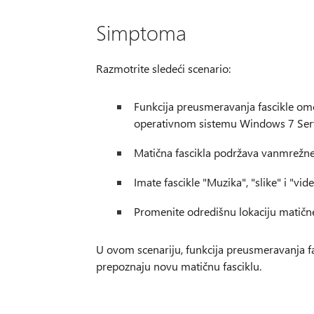
Simptoma
Razmotrite sledeći scenario:
Funkcija preusmeravanja fascikle om
operativnom sistemu Windows 7 Serv
Matična fascikla podržava vanmrežne
Imate fascikle "Muzika", "slike" i "vid
Promenite odredišnu lokaciju matičn
U ovom scenariju, funkcija preusmeravanja fas
prepoznaju novu matičnu fasciklu.