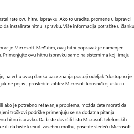
instalirate ovu hitnu ispravku. Ako to uradite, promene u ispravci
 da instalirate hitnu ispravku. Više informacija potražite u člank
oracije Microsoft. Međutim, ovaj hitni popravak je namenjen
 Primenjujte ovu hitnu ispravku samo na sistemima koji imaju
e, na vrhu ovog članka baze znanja postoji odeljak "dostupno je
ak ne pojavi, prosledite zahtev Microsoft korisničkoj usluzi i
i ako je potrebno rešavanje problema, možda ćete morati da
jeni troškovi podrške primenjuju se na dodatna pitanja i
u hitnu ispravku. Da biste dovršili listu Microsoft telefonskih
e ili da biste kreirali zasebnu molbu, posetite sledeću Microsoft