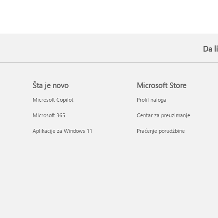
Da l
Šta je novo
Microsoft Store
Microsoft Copilot
Profil naloga
Microsoft 365
Centar za preuzimanje
Aplikacije za Windows 11
Praćenje porudžbine