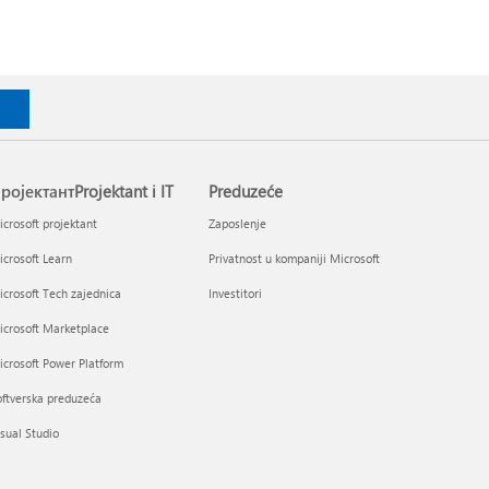
ројектантProjektant i IT
Preduzeće
crosoft projektant
Zaposlenje
crosoft Learn
Privatnost u kompaniji Microsoft
crosoft Tech zajednica
Investitori
icrosoft Marketplace
crosoft Power Platform
ftverska preduzeća
sual Studio