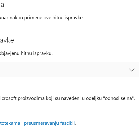
ja
nar nakon primene ove hitne ispravke.
ravke
bjavjenu hitnu ispravku.
icrosoft proizvodima koji su navedeni u odeljku "odnosi se na".
otekama i preusmeravanju fascikli
.