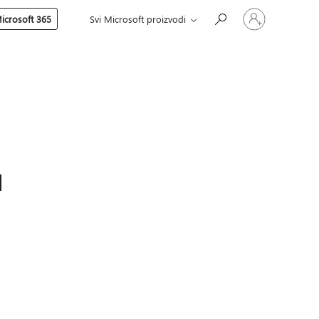
Prijavite
icrosoft 365
Svi Microsoft proizvodi
se
na
nalog
u
8