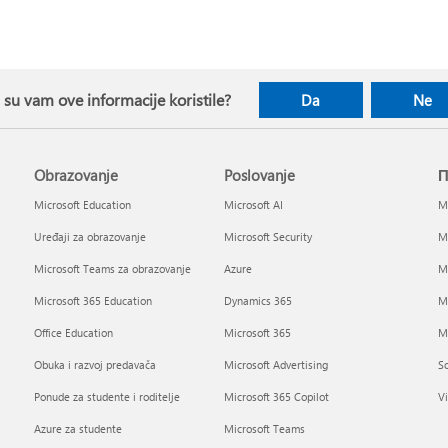
i su vam ove informacije koristile?
Da
Ne
Obrazovanje
Poslovanje
П
Microsoft Education
Microsoft AI
Mi
Uređaji za obrazovanje
Microsoft Security
Mi
Microsoft Teams za obrazovanje
Azure
Mi
Microsoft 365 Education
Dynamics 365
M
Office Education
Microsoft 365
Mi
Obuka i razvoj predavača
Microsoft Advertising
So
Ponude za studente i roditelje
Microsoft 365 Copilot
Vi
Azure za studente
Microsoft Teams