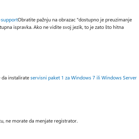
=support
Obratite pažnju na obrazac "dostupno je preuzimanje
tupna ispravka. Ako ne vidite svoj jezik, to je zato što hitna
 da instalirate
servisni paket 1 za Windows 7 ili Windows Server
tu, ne morate da menjate registrator.