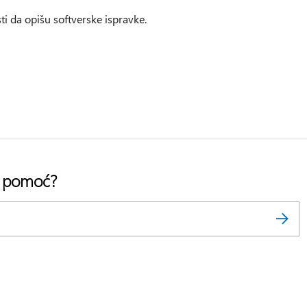
ti da opišu softverske ispravke.
a pomoć?