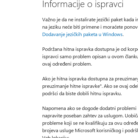
Informacije o ispravci
Važno je da ne instalirate jezički paket kada 
na jeziku neće biti primene i moraćete ponovo
Dodavanje jezičkih paketa u Windows
.
Podržana hitna ispravka dostupna je od korp
ispravci samo problem opisan u ovom članku.
ovaj određeni problem.
Ako je hitna ispravka dostupna za preuzimanj
preuzimanje hitne ispravke". Ako se ovaj odelj
podršci da biste dobili hitnu ispravku.
Napomena ako se dogode dodatni problemi il
napravite poseban zahtev za uslugom. Uobiča
probleme koji se ne kvalifikuju za ovu određen
brojeva usluge Microsoft korisničkog i podršk
Veb lokaciju: