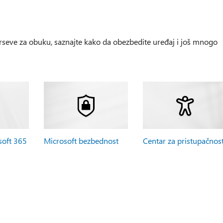
kurseve za obuku, saznajte kako da obezbedite uređaj i još mnogo
soft 365
Microsoft bezbednost
Centar za pristupačnos