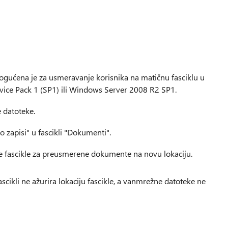
ogućena je za usmeravanje korisnika na matičnu fasciklu u
ice Pack 1 (SP1) ili Windows Server 2008 R2 SP1.
 datoteke.
eo zapisi" u fascikli "Dokumenti".
e fascikle za preusmerene dokumente na novu lokaciju.
cikli ne ažurira lokaciju fascikle, a vanmrežne datoteke ne