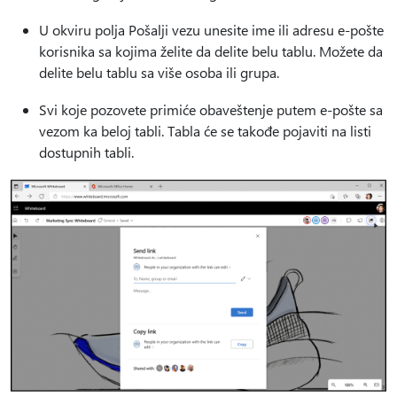
U okviru polja Pošalji vezu unesite ime ili adresu e-pošte
korisnika sa kojima želite da delite belu tablu. Možete da
delite belu tablu sa više osoba ili grupa.
Svi koje pozovete primiće obaveštenje putem e-pošte sa
vezom ka beloj tabli. Tabla će se takođe pojaviti na listi
dostupnih tabli.