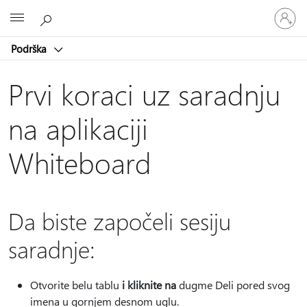
Prijavite
Microsoft
se
na
Podrška
nalog
Prvi koraci uz saradnju
na aplikaciji
Whiteboard
Da biste započeli sesiju
saradnje:
Otvorite belu tablu
i kliknite na
dugme Deli pored svog
imena u gornjem desnom uglu.