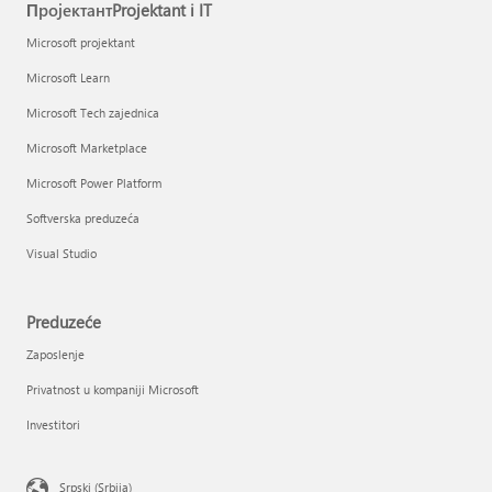
ПројектантProjektant i IT
Microsoft projektant
Microsoft Learn
Microsoft Tech zajednica
Microsoft Marketplace
Microsoft Power Platform
Softverska preduzeća
Visual Studio
Preduzeće
Zaposlenje
Privatnost u kompaniji Microsoft
Investitori
Srpski (Srbija)