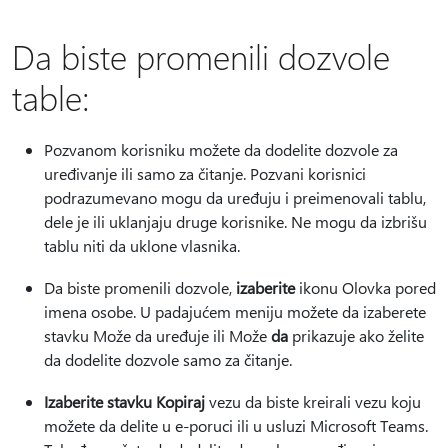
Da biste promenili dozvole
table:
Pozvanom korisniku možete da dodelite dozvole za
uređivanje ili samo za čitanje. Pozvani korisnici
podrazumevano mogu da uređuju i preimenovali tablu,
dele je ili uklanjaju druge korisnike. Ne mogu da izbrišu
tablu niti da uklone vlasnika.
Da biste promenili dozvole,
izaberite
ikonu Olovka pored
imena osobe. U padajućem meniju možete da izaberete
stavku Može da uređuje ili Može
da
prikazuje ako želite
da dodelite dozvole samo za čitanje.
Izaberite stavku Kopiraj
vezu da biste kreirali vezu koju
možete da delite u e-poruci ili u usluzi Microsoft Teams.