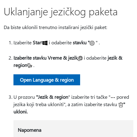
Uklanjanje jezičkog paketa
Da biste uklonili trenutno instalirani jezički paket:
Izaberite
Start
i odaberite
stavku "
" .
Izaberite stavku Vreme & jezik
i odaberite
jezik &
region
.
Open Language & region
U prozoru
"Jezik & region
" izaberite tri tačke "
pored
jezika koji treba ukloniti", a zatim izaberite stavku
"
ukloni.
Napomena