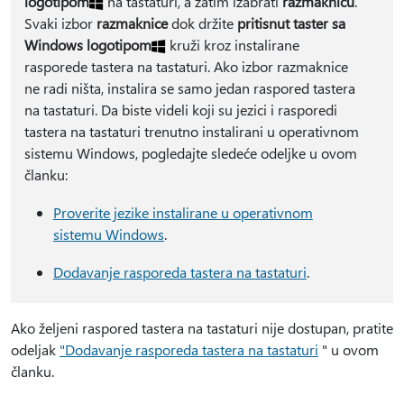
logotipom
na tastaturi, a zatim izabrati
razmaknicu
.
Svaki izbor
razmaknice
dok držite
pritisnut taster sa
Windows logotipom
kruži kroz instalirane
rasporede tastera na tastaturi. Ako izbor razmaknice
ne radi ništa, instalira se samo jedan raspored tastera
na tastaturi. Da biste videli koji su jezici i rasporedi
tastera na tastaturi trenutno instalirani u operativnom
sistemu Windows, pogledajte sledeće odeljke u ovom
članku:
Proverite jezike instalirane u operativnom
sistemu Windows
.
Dodavanje rasporeda tastera na tastaturi
.
Ako željeni raspored tastera na tastaturi nije dostupan, pratite
odeljak
"Dodavanje rasporeda tastera na tastaturi
" u ovom
članku.