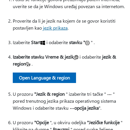
uverite se da je Windows uređaj povezan sa internetom.
Proverite da li je jezik na kojem će se govor koristiti
postavljen kao
jezik prikaza
.
Izaberite
Start
i odaberite
stavku "
" .
Izaberite stavku Vreme & jezik
i odaberite
jezik &
region
.
Open Language & region
U prozoru
"Jezik & region
" izaberite tri tačke "
"
pored trenutnog jezika prikaza operativnog sistema
Windows i odaberite stavku
opcija jezika
".
U prozoru
"Opcije
", u okviru odeljka
"Jezičke funkcije
"
kliknite na dugme "
Preuzmi
" pored svake željene