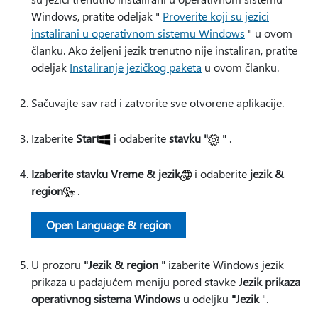
Windows, pratite odeljak "
Proverite koji su jezici
instalirani u operativnom sistemu Windows
" u ovom
članku. Ako željeni jezik trenutno nije instaliran, pratite
odeljak
Instaliranje jezičkog paketa
u ovom članku.
Sačuvajte sav rad i zatvorite sve otvorene aplikacije.
Izaberite
Start
i odaberite
stavku "
" .
Izaberite stavku Vreme & jezik
i odaberite
jezik &
region
.
Open Language & region
U prozoru
"Jezik & region
" izaberite Windows jezik
prikaza u padajućem meniju pored stavke
Jezik prikaza
operativnog sistema Windows
u odeljku
"Jezik
".