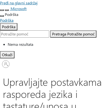
Pređi na glavni sadržaj
Microsoft
Podrška
Podrška
Podrška
Pretraga
Potražite pomoć
Nema rezultata
Otkaži
Prijavite
se
na
nalog
Upravljajte postavkama
rasporeda jezika i
tastature/unosa u