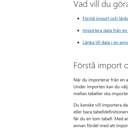
Vad vill du gör
Förstå import och länk
Importera data från e
Länka till data i en an
Förstå import o
När du importerar från en a
Under importen kan du välja
mellan tabeller ska importe
Du kanske vill importera dat
eller bara tabelldefinitione
får du en tom tabell. Med an
annan fördel med att importe