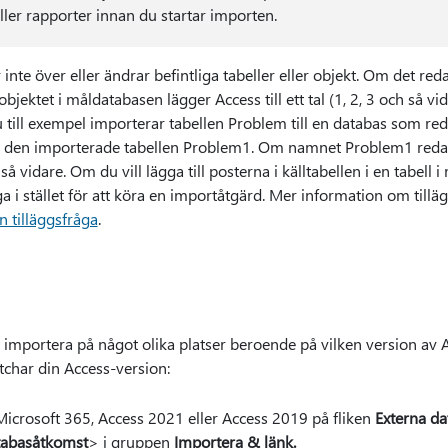
eller rapporter innan du startar importen.
inte över eller ändrar befintliga tabeller eller objekt. Om det red
ktet i måldatabasen lägger Access till ett tal (1, 2, 3 och så vi
till exempel importerar tabellen Problem till en databas som re
 den importerade tabellen Problem1. Om namnet Problem1 reda
å vidare. Om du vill lägga till posterna i källtabellen i en tabell
a i stället för att köra en importåtgärd. Mer information om tillä
n tilläggsfråga
.
t importera på något olika platser beroende på vilken version av 
char din Access-version:
crosoft 365, Access 2021 eller Access 2019 på fliken
Externa da
tabasåtkomst
> i gruppen
Importera & länk
.