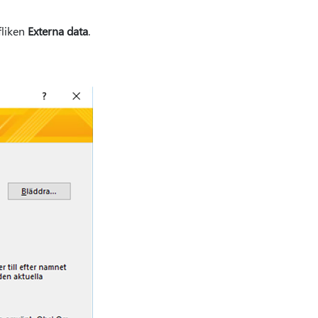
fliken
Externa data
.