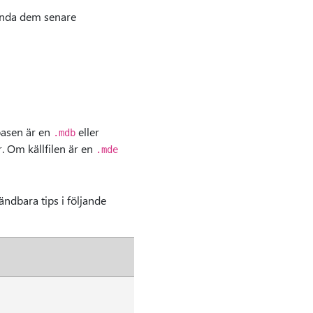
vända dem senare
basen är en
eller
.mdb
. Om källfilen är en
.mde
ndbara tips i följande