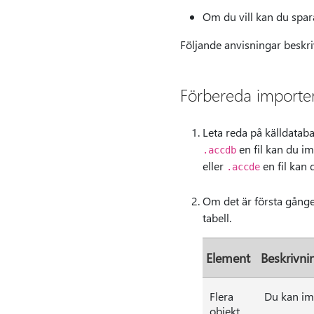
Om du vill kan du spar
Följande anvisningar beskri
Förbereda importe
Leta reda på källdatab
en fil kan du im
.accdb
eller
en fil kan 
.accde
Om det är första gånge
tabell.
Element
Beskrivni
Flera
Du kan imp
objekt