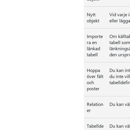
Nytt
Vid varje 
objekt
eller lägga
Importe
Om källtab
ra en
tabell som
länkad
länkningså
tabell
den urspru
Hoppa
Du kan int
över fält
du inte vi
och
tabelldefi
poster
Relation
Du kan väl
er
Tabellde
Du kan väl