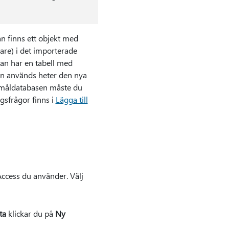
an finns ett objekt med
dare) i det importerade
dan har en tabell med
n används heter den nya
 i måldatabasen måste du
ggsfrågor finns i
Lägga till
Access du använder. Välj
ta
klickar du på
Ny