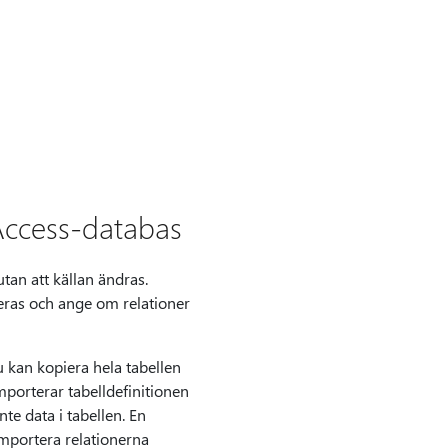
 Access-databas
an att källan ändras.
teras och ange om relationer
u kan kopiera hela tabellen
importerar tabelldefinitionen
te data i tabellen. En
importera relationerna