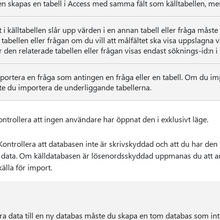
en skapas en tabell i Access med samma fält som källtabellen, me
t i källtabellen slår upp värden i en annan tabell eller fråga måst
 tabellen eller frågan om du vill att målfältet ska visa uppslagna
 den relaterade tabellen eller frågan visas endast söknings-id:n i 
ortera en fråga som antingen en fråga eller en tabell. Om du im
te du importera de underliggande tabellerna.
ntrollera att ingen användare har öppnat den i exklusivt läge.
ntrollera att databasen inte är skrivskyddad och att du har den
och data. Om källdatabasen är lösenordsskyddad uppmanas du att 
lla för import.
ra data till en ny databas måste du skapa en tom databas som int