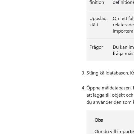
finition
definition
Uppslag
Om ett fäl
sfält
relaterade
importerar
Frågor
Du kan imp
fråga mås
Stäng källdatabasen. Ko
Öppna måldatabasen. Ko
att lägga till objekt 
du använder den som kä
Obs
Om du vill importe