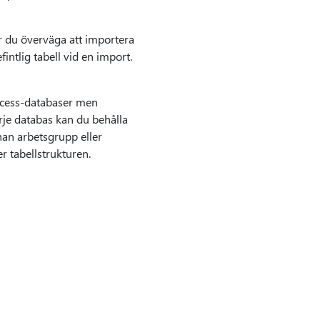
bör du överväga att importera
fintlig tabell vid en import.
Access-databaser men
varje databas kan du behålla
nan arbetsgrupp eller
r tabellstrukturen.