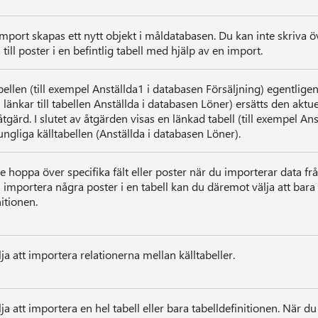
import skapas ett nytt objekt i måldatabasen. Du kan inte skriva öv
 till poster i en befintlig tabell med hjälp av en import.
ellen (till exempel Anställda1 i databasen Försäljning) egentligen
 länkar till tabellen Anställda i databasen Löner) ersätts den akt
tgärd. I slutet av åtgärden visas en länkad tabell (till exempel Ans
ngliga källtabellen (Anställda i databasen Löner).
e hoppa över specifika fält eller poster när du importerar data frå
ll importera några poster i en tabell kan du däremot välja att bar
nitionen.
ja att importera relationerna mellan källtabeller.
ja att importera en hel tabell eller bara tabelldefinitionen. När d