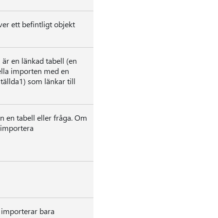
er ett befintligt objekt
 är en länkad tabell (en
uella importen med en
tällda1) som länkar till
n en tabell eller fråga. Om
a importera
u importerar bara