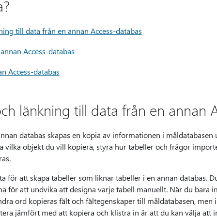
a?
ning till data från en annan Access-databas
n annan Access-databas
nan Access-databas
ch länkning till data från en annan
nnan databas skapas en kopia av informationen i måldatabasen ut
 vilka objekt du vill kopiera, styra hur tabeller och frågor impor
ras.
a för att skapa tabeller som liknar tabeller i en annan databas. D
rna för att undvika att designa varje tabell manuellt. När du bara 
dra ord kopieras fält och fältegenskaper till måldatabasen, men in
ra jämfört med att kopiera och klistra in är att du kan välja att 