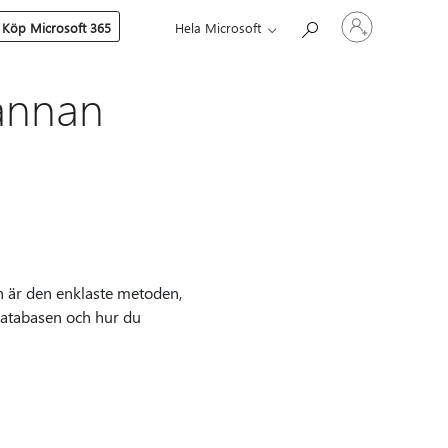
Logga
Köp Microsoft 365
Hela Microsoft
in
på
ditt
konto
 annan
in är den enklaste metoden,
databasen och hur du