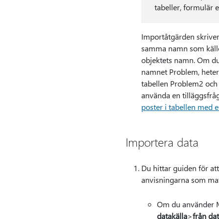
tabeller, formulär 
Importåtgärden skriver 
samma namn som källobje
objektets namn. Om du 
namnet Problem, heter
tabellen Problem2 och s
använda en tilläggsfråg
poster i tabellen med e
Importera data
Du hittar guiden för at
anvisningarna som mat
Om du använder Mi
datakälla
>
från da