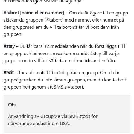
meddelanden igen SMS:ar du #ljudpå.
#tabort [namn eller nummer]
– Om du är ägare till en grupp
skickar du gruppen "#tabort" med namnet eller numret på
den gruppmedlem du vill ta bort, så tar vi bort dem från
gruppen.
#stay
– Du får bara 12 meddelanden när du först läggs till i
en grupp och behöver sms:a kommandot #stay till varje
grupp som du vill fortsätta ta emot meddelanden från.
#exit
– Tar automatiskt bort dig från en grupp. Om du är
gruppägare kan du inte lämna gruppen, men du kan ta bort
gruppen helt genom att SMS:a #tabort.
Obs
Användning av GroupMe via SMS stöds för
närvarande endast inom USA.