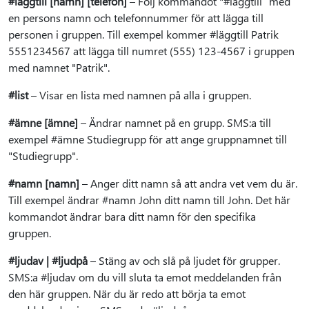
#läggtill [namn] [telefon]
– Följ kommandot "#läggtill” med
en persons namn och telefonnummer för att lägga till
personen i gruppen. Till exempel kommer #läggtill Patrik
5551234567 att lägga till numret (555) 123-4567 i gruppen
med namnet "Patrik".
#list
– Visar en lista med namnen på alla i gruppen.
#ämne [ämne]
– Ändrar namnet på en grupp. SMS:a till
exempel #ämne Studiegrupp för att ange gruppnamnet till
"Studiegrupp".
#namn [namn]
– Anger ditt namn så att andra vet vem du är.
Till exempel ändrar #namn John ditt namn till John. Det här
kommandot ändrar bara ditt namn för den specifika
gruppen.
#ljudav | #ljudpå
– Stäng av och slå på ljudet för grupper.
SMS:a #ljudav om du vill sluta ta emot meddelanden från
den här gruppen. När du är redo att börja ta emot