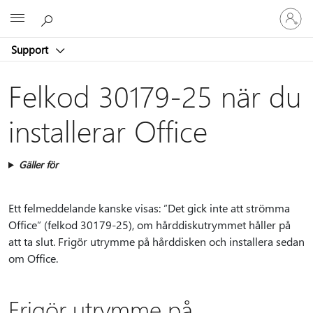
Logga
Microsoft
in
på
Support
ditt
konto
Felkod 30179-25 när du
installerar Office
Gäller för
Ett felmeddelande kanske visas: ”Det gick inte att strömma
Office” (felkod 30179-25), om hårddiskutrymmet håller på
att ta slut. Frigör utrymme på hårddisken och installera sedan
om Office.
Frigör utrymme på