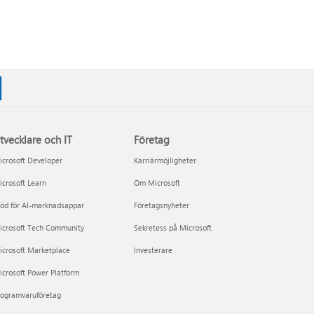
tvecklare och IT
Företag
crosoft Developer
Karriärmöjligheter
crosoft Learn
Om Microsoft
öd för AI-marknadsappar
Företagsnyheter
icrosoft Tech Community
Sekretess på Microsoft
icrosoft Marketplace
Investerare
crosoft Power Platform
rogramvaruföretag