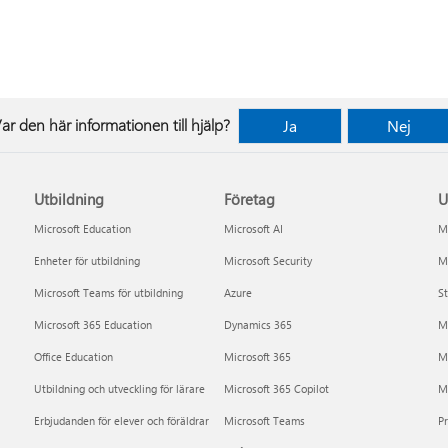
ar den här informationen till hjälp?
Ja
Nej
Utbildning
Företag
U
Microsoft Education
Microsoft AI
Mi
Enheter för utbildning
Microsoft Security
Mi
Microsoft Teams för utbildning
Azure
St
Microsoft 365 Education
Dynamics 365
M
Office Education
Microsoft 365
M
Utbildning och utveckling för lärare
Microsoft 365 Copilot
Mi
Erbjudanden för elever och föräldrar
Microsoft Teams
P