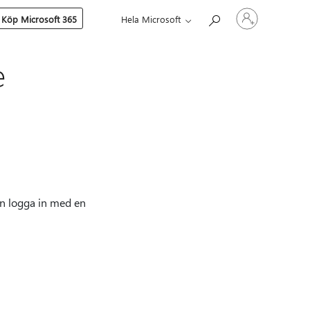
Logga
Köp Microsoft 365
Hela Microsoft
in
på
ditt
konto
e
an logga in med en