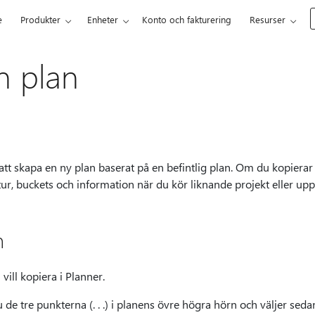
e
Produkter
Enheter
Konto och fakturering
Resurser
n plan
att skapa en ny plan baserat på en befintlig plan. Om du kopierar
tur, buckets och information när du kör liknande projekt eller 
n
vill kopiera i Planner.
 de tre punkterna (. . .) i planens övre högra hörn och väljer sed