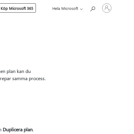
Logga
Köp Microsoft 365
Hela Microsoft
in
på
ditt
konto
 en plan kan du
upprepar samma process.
an
Duplicera plan
.