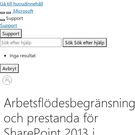
Gå till huvudinnehåll
Microsoft
Support
Support
Support
Sök
Sök efter hjälp
Inga resultat
Avbryt
Logga
in
på
ditt
Arbetsflödesbegränsnin
konto
och prestanda för
SharePoint 2013 i