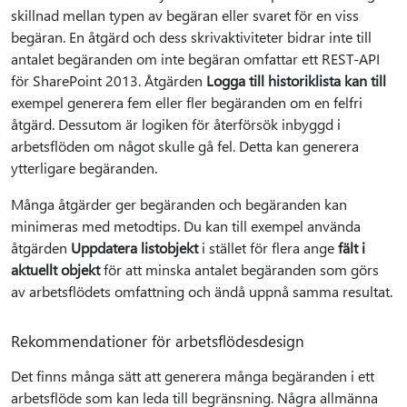
skillnad mellan typen av begäran eller svaret för en viss
begäran. En åtgärd och dess skrivaktiviteter bidrar inte till
antalet begäranden om inte begäran omfattar ett REST-API
för SharePoint 2013. Åtgärden
Logga till historiklista kan till
exempel generera fem eller fler begäranden om en felfri
åtgärd. Dessutom är logiken för återförsök inbyggd i
arbetsflöden om något skulle gå fel. Detta kan generera
ytterligare begäranden.
Många åtgärder ger begäranden och begäranden kan
minimeras med metodtips. Du kan till exempel använda
åtgärden
Uppdatera listobjekt
i stället för flera ange
fält i
aktuellt objekt
för att minska antalet begäranden som görs
av arbetsflödets omfattning och ändå uppnå samma resultat.
Rekommendationer för arbetsflödesdesign
Det finns många sätt att generera många begäranden i ett
arbetsflöde som kan leda till begränsning. Några allmänna