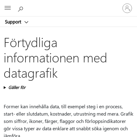
Logga
Microsoft
in
på
Support
ditt
konto
Förtydliga
informationen med
datagrafik
Gäller för
Former kan innehålla data, till exempel steg i en process,
start- eller slutdatum, kostnader, utrustning med mera. Grafik
som siffror, ikoner, färger, flaggor och förloppsindikatorer
gör vissa typer av data enklare att snabbt söka igenom och
jämföra.