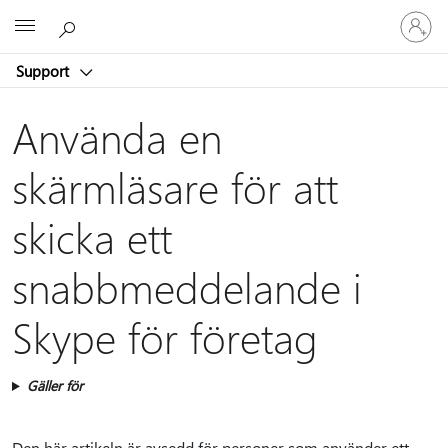
Logga
Microsoft
in
på
Support
ditt
konto
Använda en
skärmläsare för att
skicka ett
snabbmeddelande i
Skype för företag
Gäller för
Den här artikeln är avsedd för personer som använder ett