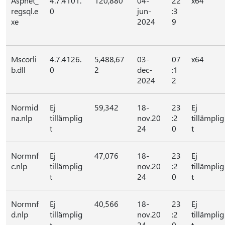
Aspnet_
4.7.4101.
120,880
04-
22
x64
regsql.e
0
jun-
:3
xe
2024
9
Mscorli
4.7.4126.
5,488,67
03-
07
x64
b.dll
0
2
dec-
:1
2024
2
Normid
Ej
59,342
18-
23
Ej
na.nlp
tillämplig
nov.20
:2
tillämplig
t
24
0
t
Normnf
Ej
47,076
18-
23
Ej
c.nlp
tillämplig
nov.20
:2
tillämplig
t
24
0
t
Normnf
Ej
40,566
18-
23
Ej
d.nlp
tillämplig
nov.20
:2
tillämplig
t
24
0
t