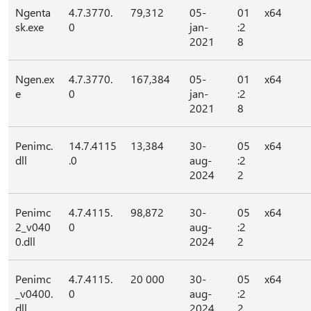
Ngenta
4.7.3770.
79,312
05-
01
x64
sk.exe
0
jan-
:2
2021
8
Ngen.ex
4.7.3770.
167,384
05-
01
x64
e
0
jan-
:2
2021
8
Penimc.
14.7.4115
13,384
30-
05
x64
dll
.0
aug-
:2
2024
2
Penimc
4.7.4115.
98,872
30-
05
x64
2_v040
0
aug-
:2
0.dll
2024
2
Penimc
4.7.4115.
20 000
30-
05
x64
_v0400.
0
aug-
:2
dll
2024
2