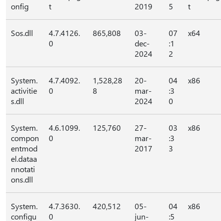
onfig
t
2019
5
t
Sos.dll
4.7.4126.
865,808
03-
07
x64
0
dec-
:1
2024
2
System.
4.7.4092.
1,528,28
20-
04
x86
activitie
0
8
mar-
:3
s.dll
2024
0
System.
4.6.1099.
125,760
27-
03
x86
compon
0
mar-
:3
entmod
2017
3
el.dataa
nnotati
ons.dll
System.
4.7.3630.
420,512
05-
04
x86
configu
0
jun-
:5