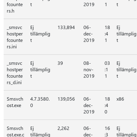
fcounte
t
2019
1
t
rs.h
_smsvc
Ej
133,894
06-
18
Ej
hostper
tillämplig
dec-
:4
tillämplig
fcounte
t
2019
1
t
rs.ini
_smsvc
Ej
39
08-
03
Ej
hostper
tillämplig
nov-
:1
tillämplig
fcounte
t
2019
1
t
rs_d.ini
Smsvch
4.7.3580.
139,056
06-
18
x86
ost.exe
0
dec-
:4
2019
0
Smsvch
Ej
2,262
06-
16
Ej
ost.exe.c
tillämplig
dec-
:3
tillämplig