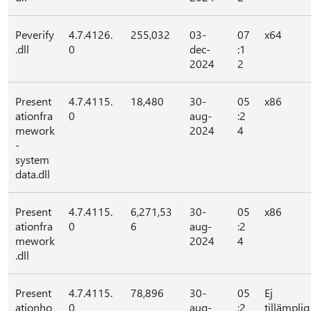
Peverify
4.7.4126.
255,032
03-
07
x64
.dll
0
dec-
:1
2024
2
Present
4.7.4115.
18,480
30-
05
x86
ationfra
0
aug-
:2
mework
2024
4
-
system
data.dll
Present
4.7.4115.
6,271,53
30-
05
x86
ationfra
0
6
aug-
:2
mework
2024
4
.dll
Present
4.7.4115.
78,896
30-
05
Ej
ationho
0
aug-
:2
tillämplig