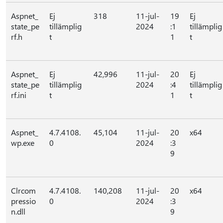
Aspnet_
Ej
318
11-jul-
19
Ej
state_pe
tillämplig
2024
:1
tillämplig
rf.h
t
1
t
Aspnet_
Ej
42,996
11-jul-
20
Ej
state_pe
tillämplig
2024
:4
tillämplig
rf.ini
t
1
t
Aspnet_
4.7.4108.
45,104
11-jul-
20
x64
wp.exe
0
2024
:3
9
Clrcom
4.7.4108.
140,208
11-jul-
20
x64
pressio
0
2024
:3
n.dll
9