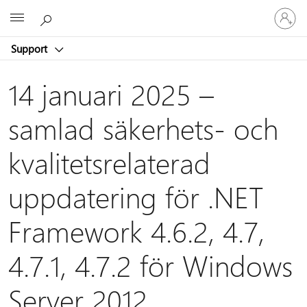
Logga
Microsoft
in
på
Support
ditt
konto
14 januari 2025 –
samlad säkerhets- och
kvalitetsrelaterad
uppdatering för .NET
Framework 4.6.2, 4.7,
4.7.1, 4.7.2 för Windows
Server 2012