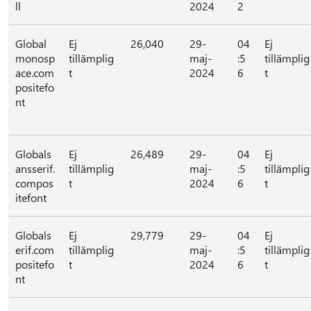
ll
2024
2
Global
Ej
26,040
29-
04
Ej
monosp
tillämplig
maj-
:5
tillämplig
ace.com
t
2024
6
t
positefo
nt
Globals
Ej
26,489
29-
04
Ej
ansserif.
tillämplig
maj-
:5
tillämplig
compos
t
2024
6
t
itefont
Globals
Ej
29,779
29-
04
Ej
erif.com
tillämplig
maj-
:5
tillämplig
positefo
t
2024
6
t
nt