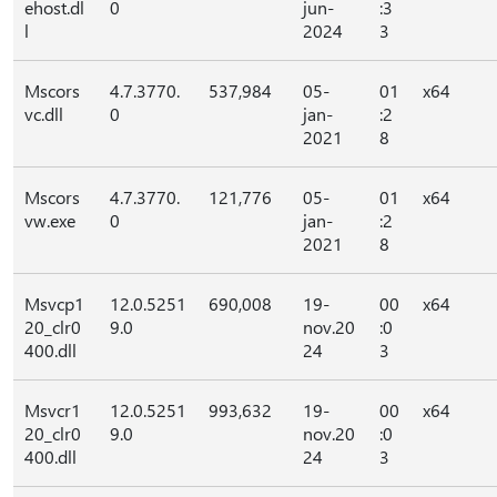
ehost.dl
0
jun-
:3
l
2024
3
Mscors
4.7.3770.
537,984
05-
01
x64
vc.dll
0
jan-
:2
2021
8
Mscors
4.7.3770.
121,776
05-
01
x64
vw.exe
0
jan-
:2
2021
8
Msvcp1
12.0.5251
690,008
19-
00
x64
20_clr0
9.0
nov.20
:0
400.dll
24
3
Msvcr1
12.0.5251
993,632
19-
00
x64
20_clr0
9.0
nov.20
:0
400.dll
24
3