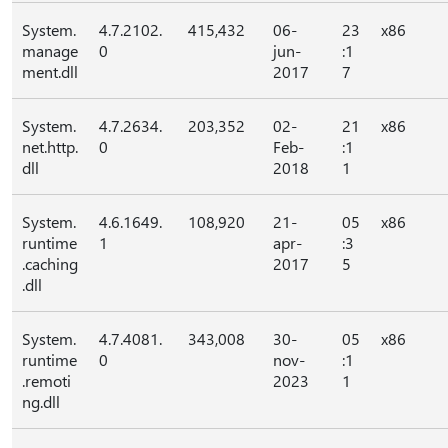
System.
4.7.2102.
415,432
06-
23
x86
manage
0
jun-
:1
ment.dll
2017
7
System.
4.7.2634.
203,352
02-
21
x86
net.http.
0
Feb-
:1
dll
2018
1
System.
4.6.1649.
108,920
21-
05
x86
runtime
1
apr-
:3
.caching
2017
5
.dll
System.
4.7.4081.
343,008
30-
05
x86
runtime
0
nov-
:1
.remoti
2023
1
ng.dll