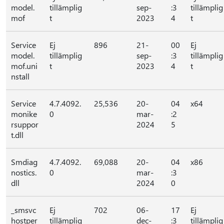
model.
tillämplig
sep-
:3
tillämplig
mof
t
2023
4
t
Service
Ej
896
21-
00
Ej
model.
tillämplig
sep-
:3
tillämplig
mof.uni
t
2023
4
t
nstall
Service
4.7.4092.
25,536
20-
04
x64
monike
0
mar-
:2
rsuppor
2024
5
t.dll
Smdiag
4.7.4092.
69,088
20-
04
x86
nostics.
0
mar-
:3
dll
2024
0
_smsvc
Ej
702
06-
17
Ej
hostper
tillämplig
dec-
:3
tillämplig