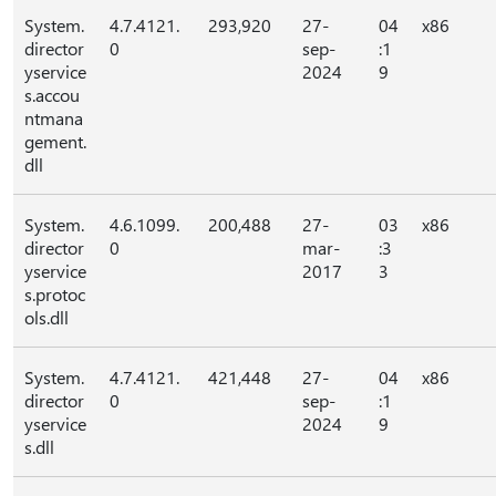
System.
4.7.4121.
293,920
27-
04
x86
director
0
sep-
:1
yservice
2024
9
s.accou
ntmana
gement.
dll
System.
4.6.1099.
200,488
27-
03
x86
director
0
mar-
:3
yservice
2017
3
s.protoc
ols.dll
System.
4.7.4121.
421,448
27-
04
x86
director
0
sep-
:1
yservice
2024
9
s.dll