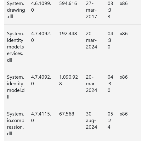
System.
4.6.1099.
594,616
27-
03
x86
drawing
0
mar-
:3
.dll
2017
3
System.
4.7.4092.
192,448
20-
04
x86
identity
0
mar-
:3
model.s
2024
0
ervices.
dll
System.
4.7.4092.
1,090,92
20-
04
x86
identity
0
8
mar-
:3
model.d
2024
0
ll
System.
4.7.4115.
67,568
30-
05
x86
io.comp
0
aug-
:2
ression.
2024
4
dll