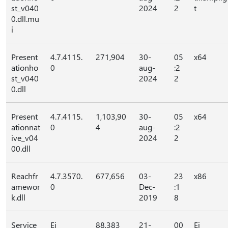
st_v040
2024
2
t
0.dll.mu
i
Present
4.7.4115.
271,904
30-
05
x64
ationho
0
aug-
:2
st_v040
2024
2
0.dll
Present
4.7.4115.
1,103,90
30-
05
x64
ationnat
0
4
aug-
:2
ive_v04
2024
2
00.dll
Reachfr
4.7.3570.
677,656
03-
23
x86
amewor
0
Dec-
:1
k.dll
2019
8
Service
Ej
88,383
21-
00
Ej