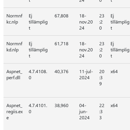
Normnf
Ej
67,808
18-
23
Ej
kc.nlp
tillämplig
nov.20
:2
tillämplig
t
24
0
t
Normnf
Ej
61,718
18-
23
Ej
kd.nlp
tillämplig
nov.20
:2
tillämplig
t
24
0
t
Aspnet_
4.7.4108.
40,376
11-jul-
20
x64
perf.dll
0
2024
:3
9
Aspnet_
4.7.4101.
38,960
04-
22
x64
regiis.ex
0
jun-
:3
e
2024
3