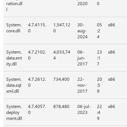
ration.dl
2020
0
l
System.
4.7.4115.
1,547,12
30-
05
x86
core.dll
0
0
aug-
:2
2024
4
System.
4.7.2102.
4,033,74
06-
23
x86
data.ent
0
4
jun-
:1
ity.dll
2017
7
System.
4.7.2612.
734,400
22-
20
x86
data.sql
0
nov-
:5
xml.dll
2017
9
System.
4.7.4057.
878,480
06-jul-
22
x86
deploy
0
2023
:4
ment.dll
9