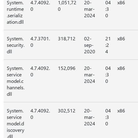
System.
4.7.4092.
1,051,72
20-
04
x86
runtime
0
0
mar-
:3
.serializ
2024
0
ation.dll
System.
4.7.3701.
318,712
02-
21
x86
security.
0
sep-
:2
dll
2020
4
System.
4.7.4092.
152,096
20-
04
x86
service
0
mar-
:3
model.c
2024
0
hannels.
dll
System.
4.7.4092.
302,512
20-
04
x86
service
0
mar-
:3
model.d
2024
0
iscovery
.dll