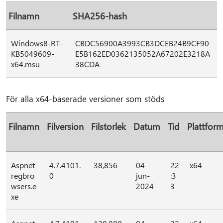
Filnamn
SHA256-hash
Windows8-RT-
CBDC56900A3993CB3DCEB24B9CF90
KB5049609-
E5B162ED0362135052A67202E3218A
x64.msu
38CDA
För alla x64-baserade versioner som stöds
Filnamn
Filversion
Filstorlek
Datum
Tid
Plattfor
Aspnet_
4.7.4101.
38,856
04-
22
x64
regbro
0
jun-
:3
wsers.e
2024
3
xe