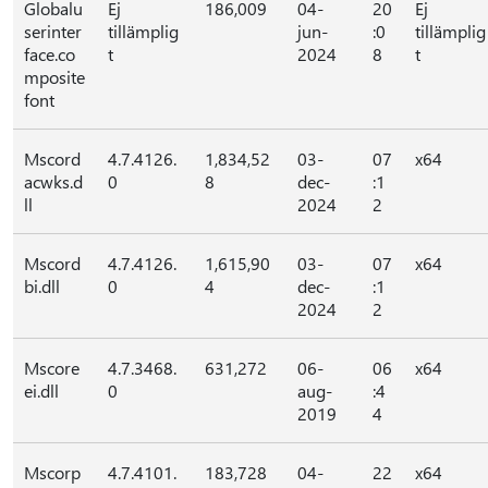
Globalu
Ej
186,009
04-
20
Ej
serinter
tillämplig
jun-
:0
tillämplig
face.co
t
2024
8
t
mposite
font
Mscord
4.7.4126.
1,834,52
03-
07
x64
acwks.d
0
8
dec-
:1
ll
2024
2
Mscord
4.7.4126.
1,615,90
03-
07
x64
bi.dll
0
4
dec-
:1
2024
2
Mscore
4.7.3468.
631,272
06-
06
x64
ei.dll
0
aug-
:4
2019
4
Mscorp
4.7.4101.
183,728
04-
22
x64