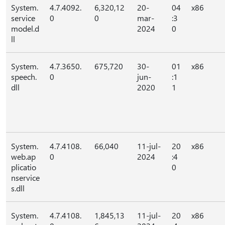
System.
4.7.4092.
6,320,12
20-
04
x86
service
0
0
mar-
:3
model.d
2024
0
ll
System.
4.7.3650.
675,720
30-
01
x86
speech.
0
jun-
:1
dll
2020
1
System.
4.7.4108.
66,040
11-jul-
20
x86
web.ap
0
2024
:4
plicatio
0
nservice
s.dll
System.
4.7.4108.
1,845,13
11-jul-
20
x86