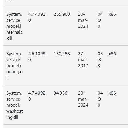
System.
4.7.4092.
255,960
20-
04
x86
service
0
mar-
:3
model.i
2024
0
nternals
.dll
System.
4.6.1099.
130,288
27-
03
x86
service
0
mar-
:3
model.r
2017
3
outing.d
ll
System.
4.7.4092.
34,336
20-
04
x86
service
0
mar-
:3
model.
2024
0
washost
ing.dll