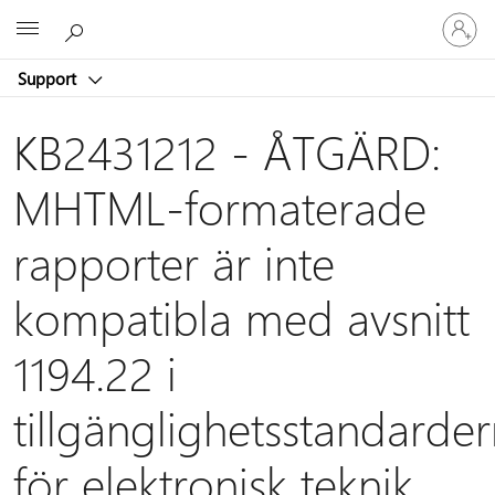
Logga
Microsoft
in
på
Support
ditt
konto
KB2431212 - ÅTGÄRD:
MHTML-formaterade
rapporter är inte
kompatibla med avsnitt
1194.22 i
tillgänglighetsstandarde
för elektronisk teknik