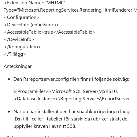
<Extension Name="MHTML"
Type="Microsoft.ReportingServices.Rendering.HtmlRenderer.
<Configuration>
<DeviceInfo (enhetsinfo)>
<AccessibleTablix>true</AccessibleTablix>
</DeviceInfo>
</Konfiguration>
</Tillägg>
Anteckningar
Den Rsreportserver.config filen finns i följande sökväg:
%ProgramFiles%\Microsoft SQL Server\MSRS10.
<Database Instance>\Reporting Services\ReportServer
När du har installerat den här snabbkorrigeringen läggs
ID:n till i celler i tabeller för särskilda rubriker så att de
uppfyller kraven i avsnitt 508.