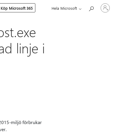
Logga
Köp Microsoft 365
Hela Microsoft
in
på
ditt
konto
st.exe
d linje i
 2015-miljö förbrukar
er.