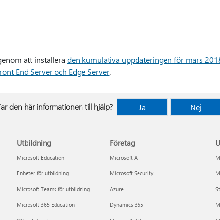
enom att installera
den kumulativa uppdateringen för mars 2018
Front End Server och Edge Server
.
ar den här informationen till hjälp?
Ja
Nej
Utbildning
Företag
U
Microsoft Education
Microsoft AI
Mi
Enheter för utbildning
Microsoft Security
Mi
Microsoft Teams för utbildning
Azure
St
Microsoft 365 Education
Dynamics 365
M