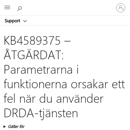
Logga
Microsoft
in
på
Support
ditt
konto
KB4589375 –
ÅTGÄRDAT:
Parametrarna i
funktionerna orsakar ett
fel när du använder
DRDA-tjänsten
Gäller för