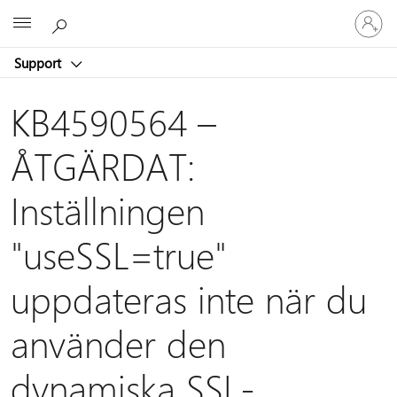
Logga
Microsoft
in
på
Support
ditt
konto
KB4590564 –
ÅTGÄRDAT:
Inställningen
"useSSL=true"
uppdateras inte när du
använder den
dynamiska SSL-