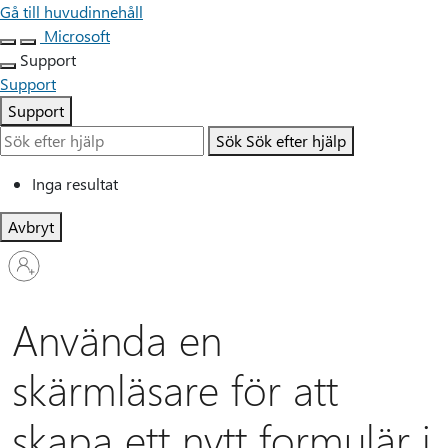
Gå till huvudinnehåll
Microsoft
Support
Support
Support
Sök
Sök efter hjälp
Inga resultat
Avbryt
Logga
in
på
ditt
Använda en
konto
skärmläsare för att
skapa ett nytt formulär i