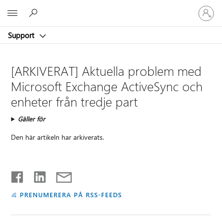
Logga
Microsoft
in
på
Support
ditt
konto
[ARKIVERAT] Aktuella problem med
Microsoft Exchange ActiveSync och
enheter från tredje part
Gäller för
Den här artikeln har arkiverats.
PRENUMERERA PÅ RSS-FEEDS