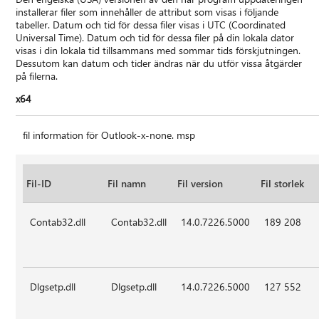
installerar filer som innehåller de attribut som visas i följande
tabeller. Datum och tid för dessa filer visas i UTC (Coordinated
Universal Time). Datum och tid för dessa filer på din lokala dator
visas i din lokala tid tillsammans med sommar tids förskjutningen.
Dessutom kan datum och tider ändras när du utför vissa åtgärder
på filerna.
x64
fil information för Outlook-x-none. msp
Fil-ID
Fil namn
Fil version
Fil storlek
Contab32.dll
Contab32.dll
14.0.7226.5000
189 208
Dlgsetp.dll
Dlgsetp.dll
14.0.7226.5000
127 552