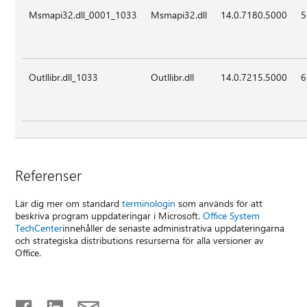
Msmapi32.dll_0001_1033
Msmapi32.dll
14.0.7180.5000
5
Outllibr.dll_1033
Outllibr.dll
14.0.7215.5000
6
Referenser
Lär dig mer om standard
terminologin
som används för att
beskriva program uppdateringar i Microsoft.
Office System
TechCenter
innehåller de senaste administrativa uppdateringarna
och strategiska distributions resurserna för alla versioner av
Office.