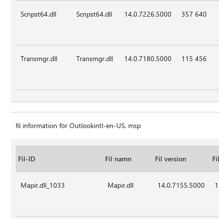
Scnpst64.dll
Scnpst64.dll
14.0.7226.5000
357 640
Transmgr.dll
Transmgr.dll
14.0.7180.5000
115 456
fil information för Outlookintl-en-US. msp
Fil-ID
Fil namn
Fil version
Fi
Mapir.dll_1033
Mapir.dll
14.0.7155.5000
1