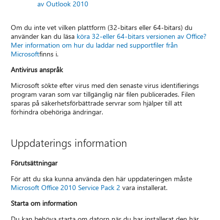
av Outlook 2010
Om du inte vet vilken plattform (32-bitars eller 64-bitars) du
använder kan du läsa
köra 32-eller 64-bitars versionen av Office?
Mer information om hur du laddar ned supportfiler från
Microsoft
finns i.
Antivirus anspråk
Microsoft sökte efter virus med den senaste virus identifierings
program varan som var tillgänglig när filen publicerades. Filen
sparas på säkerhetsförbättrade servrar som hjälper till att
förhindra obehöriga ändringar.
Uppdaterings information
Förutsättningar
För att du ska kunna använda den här uppdateringen måste
Microsoft Office 2010 Service Pack 2
vara installerat.
Starta om information
Du kan behöva starta om datorn när du har installerat den här