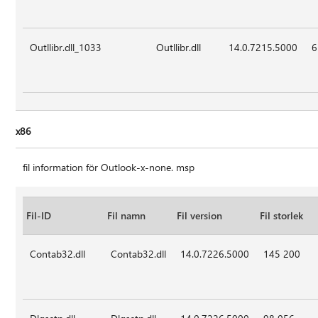
Outllibr.dll_1033
Outllibr.dll
14.0.7215.5000
6
x86
fil information för Outlook-x-none. msp
Fil-ID
Fil namn
Fil version
Fil storlek
Contab32.dll
Contab32.dll
14.0.7226.5000
145 200