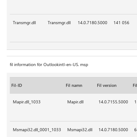
Transmgr.dll
Transmgr.dll
14.0.7180.5000
141 056
fil information för Outlookintl-en-US. msp
Fil-ID
Fil namn
Fil version
Fi
Mapir.dll_1033
Mapir.dll
14.0.7155.5000
1
Msmapi32.dll_0001_1033
Msmapi32.dll
14.0.7180.5000
6