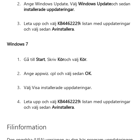
Ange Windows Update, Välj
Windows Update
och sedan
installerade uppdateringar
.
Leta upp och välj
KB4462229
i listan med uppdateringar
och välj sedan
Avinstallera
.
Windows 7
Gå till
Start
, Skriv
Kör
och välj
Kör
.
Ange appwiz. cpl och välj sedan
OK
.
Välj Visa installerade uppdateringar.
Leta upp och välj
KB4462229
i listan med uppdateringar
och välj sedan
Avinstallera
.
Filinformation
Den engelska (USA) versionen av den här program uppdateringen