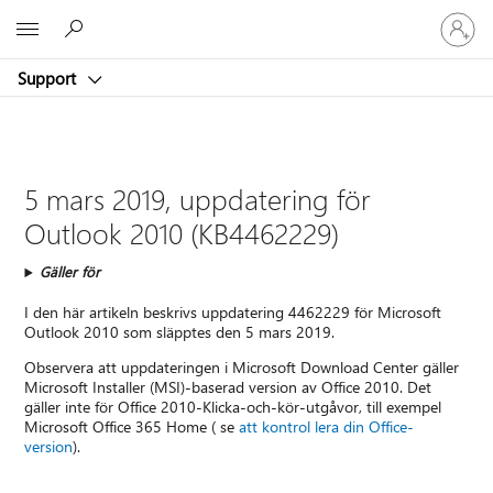
Logga
Microsoft
in
på
Support
ditt
konto
5 mars 2019, uppdatering för
Outlook 2010 (KB4462229)
Gäller för
I den här artikeln beskrivs uppdatering 4462229 för Microsoft
Outlook 2010 som släpptes den 5 mars 2019.
Observera att uppdateringen i Microsoft Download Center gäller
Microsoft Installer (MSI)-baserad version av Office 2010. Det
gäller inte för Office 2010-Klicka-och-kör-utgåvor, till exempel
Microsoft Office 365 Home (
se
att kontrol lera din Office-
version
).