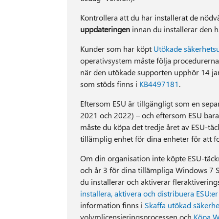
Kontrollera att du har installerat de nöd
uppdateringen
innan du installerar den
Kunder som har köpt
Utökade säkerhets
operativsystem måste följa procedurerna
när den utökade supporten upphör 14 ja
som stöds finns i
KB4497181
.
Eftersom ESU är tillgängligt som en separ
2021 och 2022) – och eftersom ESU bar
måste du köpa det tredje året av ESU-täc
tillämplig enhet för dina enheter för att
Om din organisation inte köpte ESU-täckn
och år 3 för dina tillämpliga Windows 7
du installerar och aktiverar fleraktivering
installera, aktivera och distribuera ESU:er
information finns i
Skaffa utökad säkerh
volymlicensieringsprocessen och
Köpa W