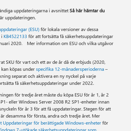
vändiga uppdateringarna i avsnittet
Så här hämtar du
 här uppdateringen.
uppdateringar (ESU)
för lokala versioner av dessa
 i
KB4522133
för att fortsätta få säkerhetsuppdateringar
nuari 2020. Mer information om ESU och vilka utgåvor
at SKU för vart och ett av de år då de erbjuds (2020,
a kan köpas under
specifika 12-månadersperioderna
–
kning separat och aktivera en ny nyckel på varje
 fortsätta få säkerhetsuppdateringar under 2022.
ingen för tredje året måste du köpa ESU för år 1, år 2
 SP1- eller Windows Server 2008 R2 SP1-enheter innan
snyckeln för år 3 för att få uppdateringar. Stegen för att
är desamma för första, andra och tredje året. Mer
et Uppdateringar för berättigade Windows-enheter
för
indows 7-utökade säkerhetsuppdateringar som