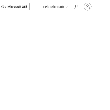
Logga
Köp Microsoft 365
Hela Microsoft
in
på
ditt
konto