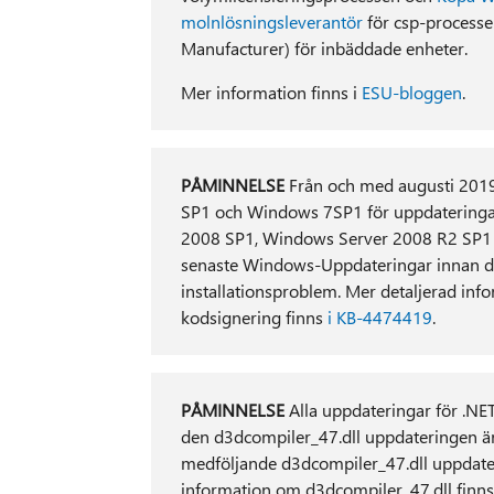
molnlösningsleverantör
för csp-processe
Manufacturer) för inbäddade enheter.
Mer information finns i
ESU-bloggen
.
PÅMINNELSE
Från och med augusti 2019
SP1 och Windows 7SP1 för uppdateringa
2008 SP1, Windows Server 2008 R2 SP1 o
senaste Windows-Uppdateringar innan du 
installationsproblem. Mer detaljerad in
kodsignering finns
i KB-4474419
.
PÅMINNELSE
Alla uppdateringar för .NET 
den d3dcompiler_47.dll uppdateringen är 
medföljande d3dcompiler_47.dll uppdater
information om d3dcompiler_47.dll finn