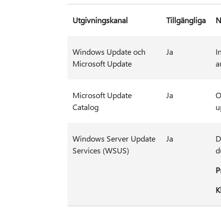
Utgivningskanal
Tillgängliga
N
Windows Update och
Ja
I
Microsoft Update
a
Microsoft Update
Ja
O
Catalog
u
Windows Server Update
Ja
D
Services (WSUS)
d
P
K