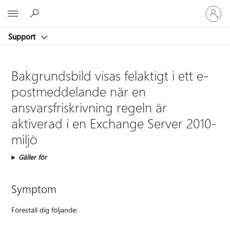
Logga
Microsoft
in
på
Support
ditt
konto
Bakgrundsbild visas felaktigt i ett e-
postmeddelande när en
ansvarsfriskrivning regeln är
aktiverad i en Exchange Server 2010-
miljö
Gäller för
Symptom
Föreställ dig följande: