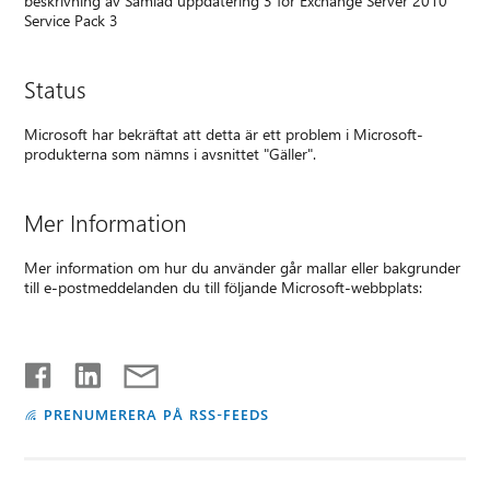
beskrivning av Samlad uppdatering 3 för Exchange Server 2010
Service Pack 3
Status
Microsoft har bekräftat att detta är ett problem i Microsoft-
produkterna som nämns i avsnittet "Gäller".
Mer Information
Mer information om hur du använder går mallar eller bakgrunder
till e-postmeddelanden du till följande Microsoft-webbplats:
PRENUMERERA PÅ RSS-FEEDS