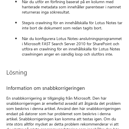
När du utför en förfining baserat på en kolumn med
hanterade metadata som innehåller parenteser i namnet
returneras inga sökresultat.
Stegvis crawlning för en innehållskälla för Lotus Notes tar
inte bort de dokument som redan tagits bort.
När du konfigurera Lotus Notes-anslutningsprogrammet
i Microsoft FAST Search Server 2010 for SharePoint och
utföra en crawlning för en innehållskälla för Lotus Notes
crawlningen anger en oändlig loop och slutförs inte.
Lösning
Information om snabbkorrigeringen
En snabbkorrigering är tillgänglig från Microsoft. Den här
snabbkorrigeringen är emellertid avsedd att åtgärda det problem
som beskrivs i denna artikel. Använd den här snabbkorrigeringen
endast på datorer som har problemet som beskrivs i denna
artikel. Snabbkorrigeringen kan komma att testas igen. Om du
inte störs alltför mycket av detta problem rekommenderar vi att