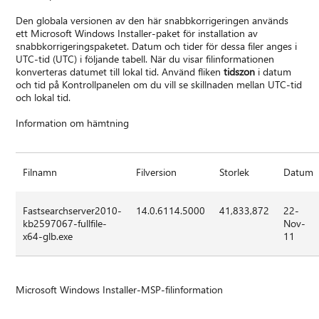
Den globala versionen av den här snabbkorrigeringen används
ett Microsoft Windows Installer-paket för installation av
snabbkorrigeringspaketet. Datum och tider för dessa filer anges i
UTC-tid (UTC) i följande tabell. När du visar filinformationen
konverteras datumet till lokal tid. Använd fliken
tidszon
i datum
och tid på Kontrollpanelen om du vill se skillnaden mellan UTC-tid
och lokal tid.
Information om hämtning
Filnamn
Filversion
Storlek
Datum
Fastsearchserver2010-
14.0.6114.5000
41,833,872
22-
kb2597067-fullfile-
Nov-
x64-glb.exe
11
Microsoft Windows Installer-MSP-filinformation