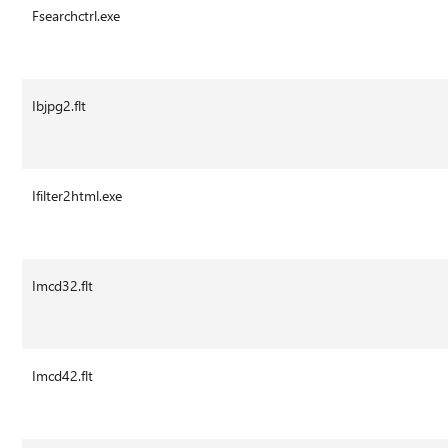
Fsearchctrl.exe
Ibjpg2.flt
Ifilter2html.exe
Imcd32.flt
Imcd42.flt