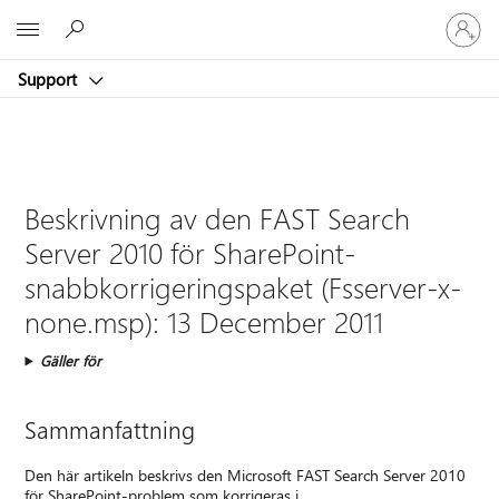
Logga
Microsoft
in
på
Support
ditt
konto
Beskrivning av den FAST Search
Server 2010 för SharePoint-
snabbkorrigeringspaket (Fsserver-x-
none.msp): 13 December 2011
Gäller för
Sammanfattning
Den här artikeln beskrivs den Microsoft FAST Search Server 2010
för SharePoint-problem som korrigeras i