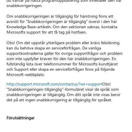
du väntar på nästa programuppdatering som innehåller den här
snabbkorrigeringen.
Om snabbkorrigeringen är tillgänglig för hämtning finns ett
avsnitt för "Snabbkorrigeringen är tillgänglig" överst i den här
Knowledge Base-artikeln. Om den sektionen saknas, kontakta
Microsofts support för att få tag på hotfixen.
Obs! Om det uppstår ytterligare problem eller krävs felsökning,
kan du behöva skapa en serviceförfrågan. De vanliga
supportkostnaderna gäller för övriga supportfrågor och problem
som inte uppfyller kraven för den här snabbkorrigeringen. En
fullständig lista över telefonnummer för Microsofts kundtjänst
och Support eller skapa en serviceförfrågan finns på följande
Microsoft-webbplats:
http://support.microsoft.com/contactus/?ws=support
Obs!
"Snabbkorrigeringen tillgänglig"-formuläret visar de språk som
snabbkorrigeringen är tillgänglig. Om ditt språk inte visas beror
det på att ingen snabbkorrigering är tillgänglig för språket.
Förutsättningar