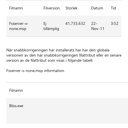
Filnamn
Filversion
Storlek
Datum
Tid
Fsserver-x-
Ej
41,733,632
22-
3:52
none.msp
tillämplig
Nov-11
När snabbkorrigeringen har installerats har har den globala
versionen av den här snabbkorrigeringen filattribut eller en senare
version av de filattribut som visas i följande tabell:
Fsserver-x-none.msp information
Filnamn
Bliss.exe