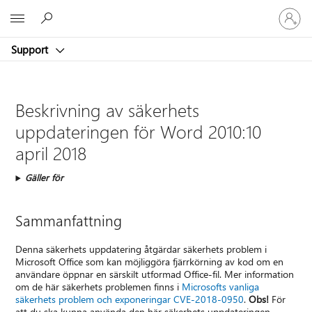
Logga
Microsoft
in
på
Support
ditt
konto
Beskrivning av säkerhets
uppdateringen för Word 2010:10
april 2018
Gäller för
Sammanfattning
Denna säkerhets uppdatering åtgärdar säkerhets problem i
Microsoft Office som kan möjliggöra fjärrkörning av kod om en
användare öppnar en särskilt utformad Office-fil. Mer information
om de här säkerhets problemen finns i
Microsofts vanliga
säkerhets problem och exponeringar CVE-2018-0950
.
Obs!
För
att du ska kunna använda den här säkerhets uppdateringen