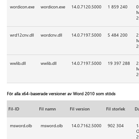
wordicon.exe
wordicon.exe
14.0.7120.5000
1 859 240
0
M
2
wrd12cnv.dll
wordcnv.dll
14.0.7197.5000
5 484 200
2
M
2
wwlib.dll
wwlib.dll
14.0.7197.5000
19 397 288
2
M
2
För alla x64-baserade versioner av Word 2010 som stöds
Fil-ID
Fil namn
Fil version
Fil storlek
D
msword.olb
msword.olb
14.0.7162.5000
902 304
1
O
2