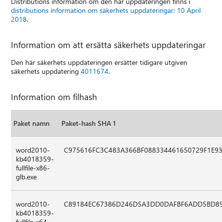
Distributions information om den här uppdateringen finns i
distributions information om säkerhets uppdateringar: 10 April
2018
.
Information om att ersätta säkerhets uppdateringar
Den här säkerhets uppdateringen ersätter tidigare utgiven
säkerhets uppdatering
4011674
.
Information om filhash
Paket namn
Paket-hash SHA 1
word2010-
C975616FC3C483A366BF088334461650729F1E9
kb4018359-
fullfile-x86-
glb.exe
word2010-
C89184EC67386D246D5A3DD0DAFBF6ADD5BD8
kb4018359-
fullfile-x64-