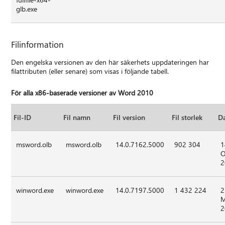
glb.exe
Filinformation
Den engelska versionen av den här säkerhets uppdateringen har
filattributen (eller senare) som visas i följande tabell.
För alla x86-baserade versioner av Word 2010
Fil-ID
Fil namn
Fil version
Fil storlek
D
msword.olb
msword.olb
14.0.7162.5000
902 304
1
O
2
winword.exe
winword.exe
14.0.7197.5000
1 432 224
2
M
2