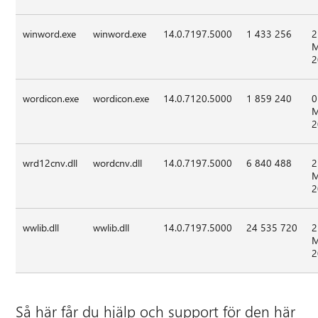
winword.exe
winword.exe
14.0.7197.5000
1 433 256
2
M
2
wordicon.exe
wordicon.exe
14.0.7120.5000
1 859 240
0
M
2
wrd12cnv.dll
wordcnv.dll
14.0.7197.5000
6 840 488
2
M
2
wwlib.dll
wwlib.dll
14.0.7197.5000
24 535 720
2
M
2
Så här får du hjälp och support för den här