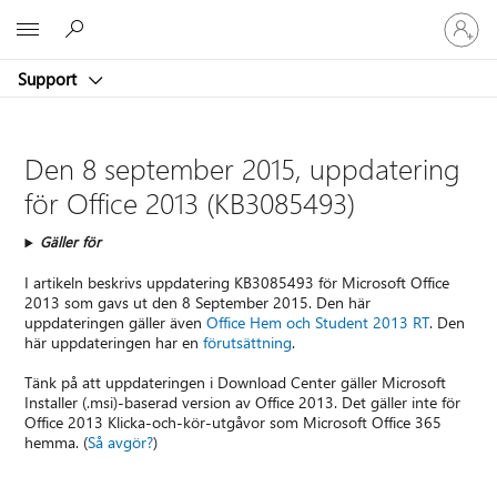
Logga
Microsoft
in
på
Support
ditt
konto
Den 8 september 2015, uppdatering
för Office 2013 (KB3085493)
Gäller för
I artikeln beskrivs uppdatering KB3085493 för Microsoft Office
2013 som gavs ut den 8 September 2015. Den här
uppdateringen gäller även
Office Hem och Student 2013 RT
. Den
här uppdateringen har en
förutsättning
.
Tänk på att uppdateringen i Download Center gäller Microsoft
Installer (.msi)-baserad version av Office 2013. Det gäller inte för
Office 2013 Klicka-och-kör-utgåvor som Microsoft Office 365
hemma. (
Så avgör?
)