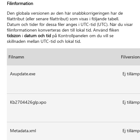
Filinformation
Den globala versionen av den här snabbkorrigeringen har de
filattribut (eller senare filattribut) som visas i följande tabell.
Datum och tider för dessa filer anges i UTC-tid (UTC). När du visar
filinformationen konverteras den till lokal tid. Använd fliken
tidszon
i
datum och tid
på Kontrollpanelen om du vill se
skillnaden mellan UTC-tid och lokal tid.
Filnamn
Filversion
Axupdate.exe
Ej tillämp
Kb2704426glp.xpo
Ej tillämp
Metadata.xml
Ej tillämp