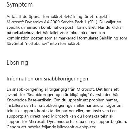
Symptom
Anta att du öppnar formuläret Behållning för ett objekt i
Microsoft Dynamics AX 2009 Service Pack 1 (SP1). Du väljer en
specifik dimension kombination post i formuläret. När du klickar
på
nettobehov
i det här fallet visar fokus på dimension
kombination posten som är markerad i formuläret Behållning som
förväntat "nettobehov" inte i formuläret.
Lösning
Information om snabbkorrigeringen
En snabbkorrigering är tillgänglig från Microsoft. Det finns ett
avsnitt för "Snabbkorrigeringen är tillgänglig" överst i den här
Knowledge Base-artikeln. Om du uppstår ett problem hämta,
installera den här snabbkorrigeringen, eller har andra frågor om
teknisk support, kontakta din partner eller, om inskriven i en
supportplan direkt med Microsoft kan du kontakta teknisk
support för Microsoft Dynamics och skapa en ny supportbegäran.
Genom att besöka följande Microsoft-webbplats: