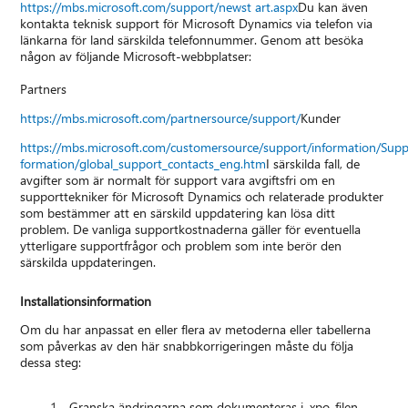
https://mbs.microsoft.com/support/newst art.aspx
Du kan även
kontakta teknisk support för Microsoft Dynamics via telefon via
länkarna för land särskilda telefonnummer. Genom att besöka
någon av följande Microsoft-webbplatser:
Partners
https://mbs.microsoft.com/partnersource/support/
Kunder
https://mbs.microsoft.com/customersource/support/information/Supp
formation/global_support_contacts_eng.htm
I särskilda fall, de
avgifter som är normalt för support vara avgiftsfri om en
supporttekniker för Microsoft Dynamics och relaterade produkter
som bestämmer att en särskild uppdatering kan lösa ditt
problem. De vanliga supportkostnaderna gäller för eventuella
ytterligare supportfrågor och problem som inte berör den
särskilda uppdateringen.
Installationsinformation
Om du har anpassat en eller flera av metoderna eller tabellerna
som påverkas av den här snabbkorrigeringen måste du följa
dessa steg:
Granska ändringarna som dokumenteras i .xpo-filen.