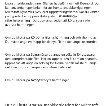
E-postmeddelandet innehåller en hyperlänk och ett lösenord. Du
kan använda hyperlänken för att hämta snabbkorrigeringen
Microsoft Dynamics NAV eller uppdateringsfilerna. När du klickar
på hyperlänken öppnas dialogrutan
Filhämtning –
säkerhetsvarning
. Du uppmanas sedan att köra, spara eller
avbryta hämtningen.
Om du klickar på
Kör
börjar filerna hämtning och extrahering av.
Du måste ange en mapp för de nya filerna och ange lösenordet.
Om du klickar på
Spara
måste du ange en sökväg för att spara
den komprimerade filen. När du öppnar den fil som du sparade,
uppmanas att ange en sökväg för filerna. Sedan måste du ange
det lösenord som anges i e-postmeddelandet.
Om du klickar på
Avbryt
avbryts hämtningen.
Hur du installerar en snabbkorrigering för Microsoft