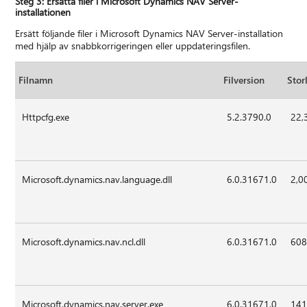
Steg 3: Ersätta filer i Microsoft Dynamics NAV Server-
installationen
Ersätt följande filer i Microsoft Dynamics NAV Server-installation
med hjälp av snabbkorrigeringen eller uppdateringsfilen.
Filnamn
Filversion
Stor
Httpcfg.exe
5.2.3790.0
22,
Microsoft.dynamics.nav.language.dll
6.0.31671.0
2,0
Microsoft.dynamics.nav.ncl.dll
6.0.31671.0
608
Microsoft.dynamics.nav.server.exe
6.0.31671.0
141