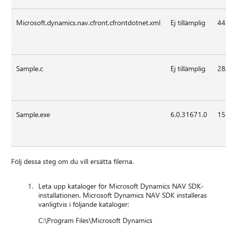
Microsoft.dynamics.nav.cfront.cfrontdotnet.xml
Ej tillämplig
44
Sample.c
Ej tillämplig
28
Sample.exe
6.0.31671.0
15
Följ dessa steg om du vill ersätta filerna.
Leta upp kataloger för Microsoft Dynamics NAV SDK-
installationen. Microsoft Dynamics NAV SDK installeras
vanligtvis i följande kataloger:
C:\Program Files\Microsoft Dynamics