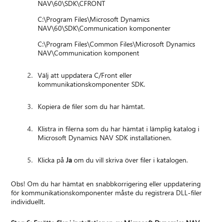
NAV\60\SDK\CFRONT
C:\Program Files\Microsoft Dynamics
NAV\60\SDK\Communication komponenter
C:\Program Files\Common Files\Microsoft Dynamics
NAV\Communication komponent
Välj att uppdatera C/Front eller
kommunikationskomponenter SDK.
Kopiera de filer som du har hämtat.
Klistra in filerna som du har hämtat i lämplig katalog i
Microsoft Dynamics NAV SDK installationen.
Klicka på
Ja
om du vill skriva över filer i katalogen.
Obs! Om du har hämtat en snabbkorrigering eller uppdatering
för kommunikationskomponenter måste du registrera DLL-filer
individuellt.