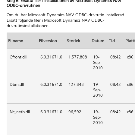
Steg 6: Ersätta filer i installationen av Microsoft Dynamics NAV
ODBC-drivrutinen
Om du har Microsoft Dynamics NAV ODBC-drivrutin installerad
Ersätt följande filer i Microsoft Dynamics NAV ODBC-
drivrutinsinstallationen.
Filnamn
Filversion
Storlek
Datum
Tid
Plat
Cfront.dll
6.0.31671.0
1,577,808
19-
08:42
x86
Sep-
2010
Dbm.dll
6.0.31671.0
427,848
19-
08:42
x86
Sep-
2010
Nc_netb.dll
6.0.31671.0
96,592
19-
08:42
x86
Sep-
2010