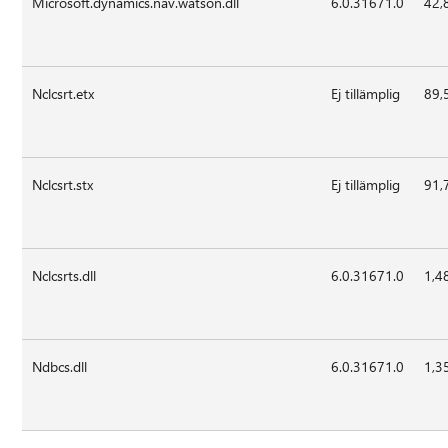
Microsoft.dynamics.nav.watson.dll
6.0.31671.0
42,
Nclcsrt.etx
Ej tillämplig
89,
Nclcsrt.stx
Ej tillämplig
91,
Nclcsrts.dll
6.0.31671.0
1,4
Ndbcs.dll
6.0.31671.0
1,3