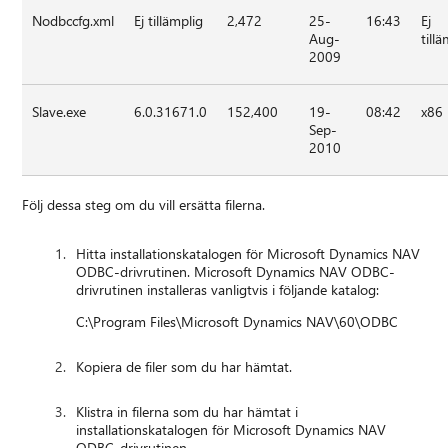
Nodbccfg.xml
Ej tillämplig
2,472
25-
16:43
Ej
Aug-
till
2009
Slave.exe
6.0.31671.0
152,400
19-
08:42
x86
Sep-
2010
Följ dessa steg om du vill ersätta filerna.
Hitta installationskatalogen för Microsoft Dynamics NAV
ODBC-drivrutinen. Microsoft Dynamics NAV ODBC-
drivrutinen installeras vanligtvis i följande katalog:
C:\Program Files\Microsoft Dynamics NAV\60\ODBC
Kopiera de filer som du har hämtat.
Klistra in filerna som du har hämtat i
installationskatalogen för Microsoft Dynamics NAV
ODBC-drivrutinen.