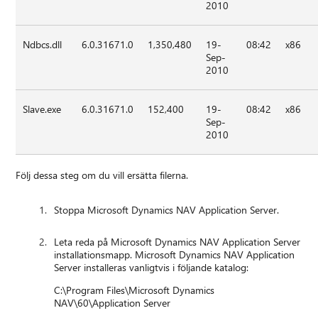
2010
Ndbcs.dll
6.0.31671.0
1,350,480
19-
08:42
x86
Sep-
2010
Slave.exe
6.0.31671.0
152,400
19-
08:42
x86
Sep-
2010
Följ dessa steg om du vill ersätta filerna.
Stoppa Microsoft Dynamics NAV Application Server.
Leta reda på Microsoft Dynamics NAV Application Server
installationsmapp. Microsoft Dynamics NAV Application
Server installeras vanligtvis i följande katalog:
C:\Program Files\Microsoft Dynamics
NAV\60\Application Server