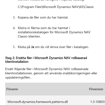
C:\Program Files\Microsoft Dynamics NAV\60\Classic
Kopiera de filer som du har hämtat.
Klistra in filerna som du har hämtat i
installationskatalogen för Microsoft Dynamics NAV
Classic-klienten.
Klicka på
Ja
om du vill skriva över filer i katalogen.
Steg 2: Ersätta filer i Microsoft Dynamics NAV rollbaserad
klientinstallation
Ersätt följande filer i Microsoft Dynamics NAV rollbaserade
klientinstallationen, genom att använda snabbkorrigeringen eller
uppdateringsfilen.
Filnamn
Filversion
Microsoft.dynamics.framework.patterns.dll
1.3.10803