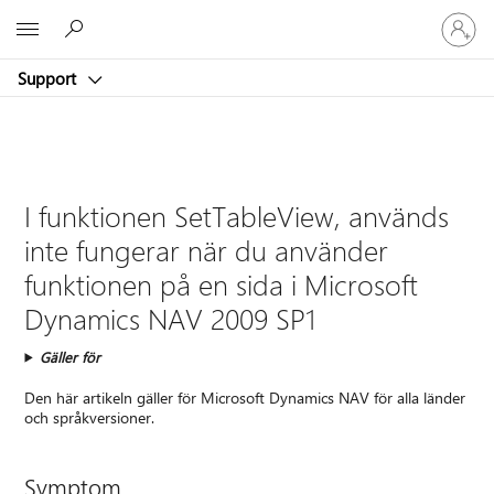
Logga
Microsoft
in
på
Support
ditt
konto
I funktionen SetTableView, används
inte fungerar när du använder
funktionen på en sida i Microsoft
Dynamics NAV 2009 SP1
Gäller för
Den här artikeln gäller för Microsoft Dynamics NAV för alla länder
och språkversioner.
Symptom