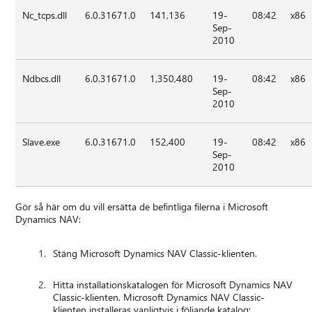
Nc_tcps.dll
6.0.31671.0
141,136
19-
08:42
x86
Sep-
2010
Ndbcs.dll
6.0.31671.0
1,350,480
19-
08:42
x86
Sep-
2010
Slave.exe
6.0.31671.0
152,400
19-
08:42
x86
Sep-
2010
Gör så här om du vill ersätta de befintliga filerna i Microsoft
Dynamics NAV:
Stäng Microsoft Dynamics NAV Classic-klienten.
Hitta installationskatalogen för Microsoft Dynamics NAV
Classic-klienten. Microsoft Dynamics NAV Classic-
klienten installeras vanligtvis i följande katalog: