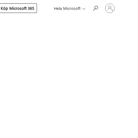
Logga
Köp Microsoft 365
Hela Microsoft
in
på
ditt
konto