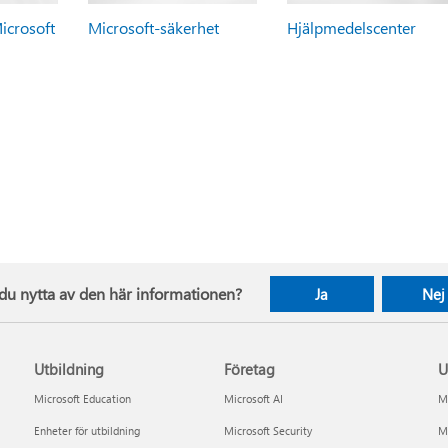
icrosoft
Microsoft-säkerhet
Hjälpmedelscenter
du nytta av den här informationen?
Ja
Nej
Utbildning
Företag
U
Microsoft Education
Microsoft AI
Mi
Enheter för utbildning
Microsoft Security
Mi