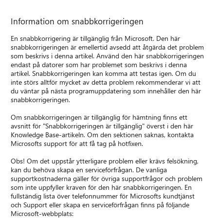
Information om snabbkorrigeringen
En snabbkorrigering är tillgänglig från Microsoft. Den här
snabbkorrigeringen är emellertid avsedd att åtgärda det problem
som beskrivs i denna artikel. Använd den här snabbkorrigeringen
endast på datorer som har problemet som beskrivs i denna
artikel. Snabbkorrigeringen kan komma att testas igen. Om du
inte störs alltför mycket av detta problem rekommenderar vi att
du väntar på nästa programuppdatering som innehåller den här
snabbkorrigeringen.
Om snabbkorrigeringen är tillgänglig för hämtning finns ett
avsnitt för "Snabbkorrigeringen är tillgänglig" överst i den här
Knowledge Base-artikeln. Om den sektionen saknas, kontakta
Microsofts support för att få tag på hotfixen.
Obs! Om det uppstår ytterligare problem eller krävs felsökning,
kan du behöva skapa en serviceförfrågan. De vanliga
supportkostnaderna gäller för övriga supportfrågor och problem
som inte uppfyller kraven för den här snabbkorrigeringen. En
fullständig lista över telefonnummer för Microsofts kundtjänst
och Support eller skapa en serviceförfrågan finns på följande
Microsoft-webbplats: