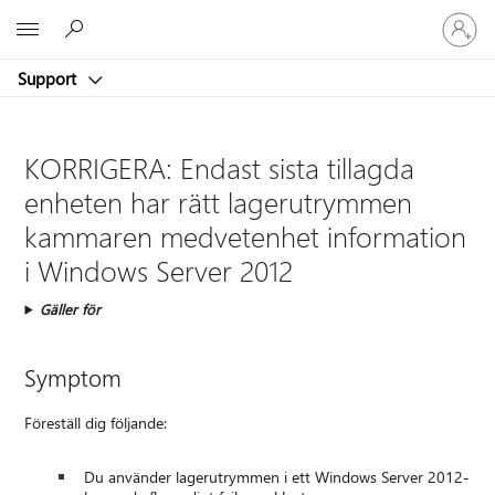
Logga
Microsoft
in
på
Support
ditt
konto
KORRIGERA: Endast sista tillagda
enheten har rätt lagerutrymmen
kammaren medvetenhet information
i Windows Server 2012
Gäller för
Symptom
Föreställ dig följande:
Du använder lagerutrymmen i ett Windows Server 2012-