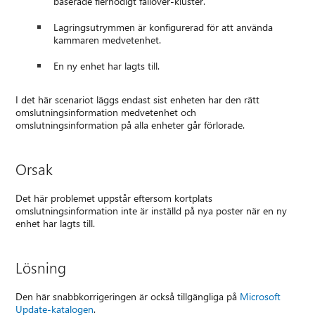
baserade flernodigt failover-kluster.
Lagringsutrymmen är konfigurerad för att använda
kammaren medvetenhet.
En ny enhet har lagts till.
I det här scenariot läggs endast sist enheten har den rätt
omslutningsinformation medvetenhet och
omslutningsinformation på alla enheter går förlorade.
Orsak
Det här problemet uppstår eftersom kortplats
omslutningsinformation inte är inställd på nya poster när en ny
enhet har lagts till.
Lösning
Den här snabbkorrigeringen är också tillgängliga på
Microsoft
Update-katalogen
.