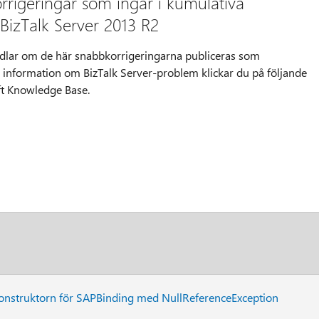
rrigeringar som ingår i kumulativa
BizTalk Server 2013 R2
ndlar om de här snabbkorrigeringarna publiceras som
r information om BizTalk Server-problem klickar du på följande
ft Knowledge Base.
onstruktorn för SAPBinding med NullReferenceException