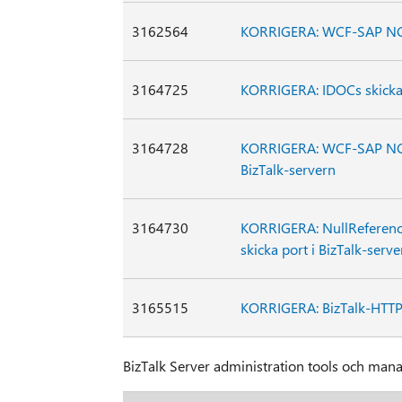
3162564
KORRIGERA: WCF-SAP NCO 
3164725
KORRIGERA: IDOCs skicka
3164728
KORRIGERA: WCF-SAP NCO k
BizTalk-servern
3164730
KORRIGERA: NullReferenc
skicka port i BizTalk-serve
3165515
KORRIGERA: BizTalk-HTTP 
BizTalk Server administration tools och man