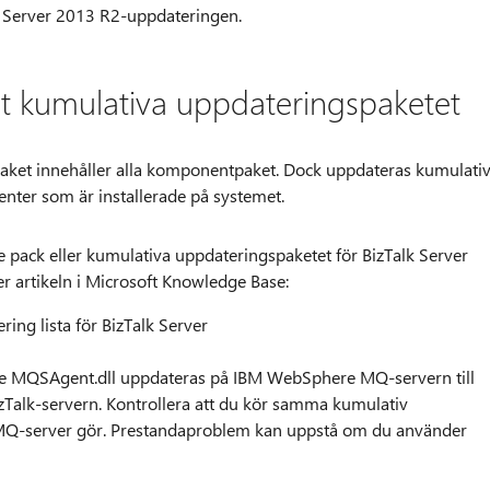
k Server 2013 R2-uppdateringen.
et kumulativa uppdateringspaketet
aket innehåller alla komponentpaket. Dock uppdateras kumulati
ter som är installerade på systemet.
 pack eller kumulativa uppdateringspaketet för BizTalk Server
er artikeln i Microsoft Knowledge Base:
ing lista för BizTalk Server
e MQSAgent.dll uppdateras på IBM WebSphere MQ-servern till
Talk-servern. Kontrollera att du kör samma kumulativ
MQ-server gör. Prestandaproblem kan uppstå om du använder