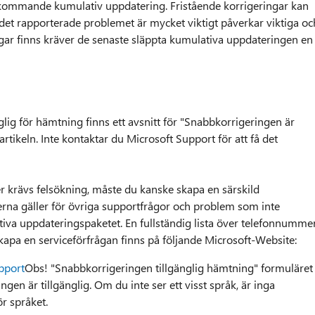
 i kommande kumulativ uppdatering. Fristående korrigeringar kan
et rapporterade problemet är mycket viktigt påverkar viktiga oc
ngar finns kräver de senaste släppta kumulativa uppdateringen en
ig för hämtning finns ett avsnitt för "Snabbkorrigeringen är
rtikeln. Inte kontaktar du Microsoft Support för att få det
r krävs felsökning, måste du kanske skapa en särskild
erna gäller för övriga supportfrågor och problem som inte
ativa uppdateringspaketet. En fullständig lista över telefonnumme
kapa en serviceförfrågan finns på följande Microsoft-Website:
pport
Obs! "Snabbkorrigeringen tillgänglig hämtning" formuläret
en är tillgänglig. Om du inte ser ett visst språk, är inga
r språket.