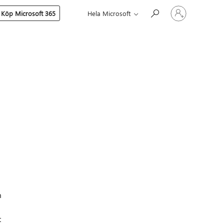
Logga
Köp Microsoft 365
Hela Microsoft
in
på
ditt
konto
m
t