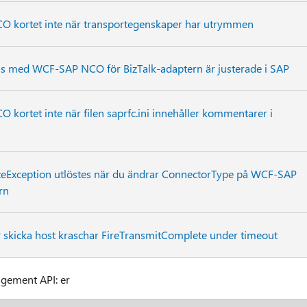
kortet inte när transportegenskaper har utrymmen
s med WCF-SAP NCO för BizTalk-adaptern är justerade i SAP
ortet inte när filen saprfc.ini innehåller kommentarer i
eException utlöstes när du ändrar ConnectorType på WCF-SAP
rn
skicka host kraschar FireTransmitComplete under timeout
agement API: er