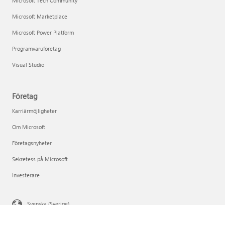
Microsoft Tech Community
Microsoft Marketplace
Microsoft Power Platform
Programvaruföretag
Visual Studio
Företag
Karriärmöjligheter
Om Microsoft
Företagsnyheter
Sekretess på Microsoft
Investerare
Svenska (Sverige)
Dina sekretessval