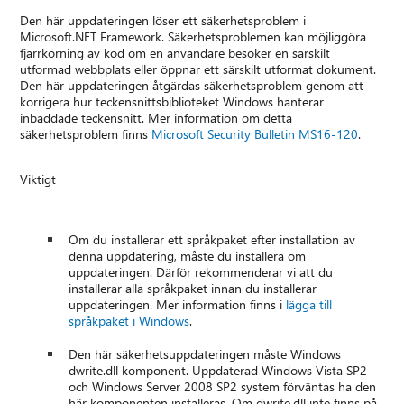
Den här uppdateringen löser ett säkerhetsproblem i
Microsoft.NET Framework. Säkerhetsproblemen kan möjliggöra
fjärrkörning av kod om en användare besöker en särskilt
utformad webbplats eller öppnar ett särskilt utformat dokument.
Den här uppdateringen åtgärdas säkerhetsproblem genom att
korrigera hur teckensnittsbiblioteket Windows hanterar
inbäddade teckensnitt. Mer information om detta
säkerhetsproblem finns
Microsoft Security Bulletin MS16-120
.
Viktigt
Om du installerar ett språkpaket efter installation av
denna uppdatering, måste du installera om
uppdateringen. Därför rekommenderar vi att du
installerar alla språkpaket innan du installerar
uppdateringen. Mer information finns i
lägga till
språkpaket i Windows
.
Den här säkerhetsuppdateringen måste Windows
dwrite.dll komponent. Uppdaterad Windows Vista SP2
och Windows Server 2008 SP2 system förväntas ha den
här komponenten installeras. Om dwrite.dll inte finns på