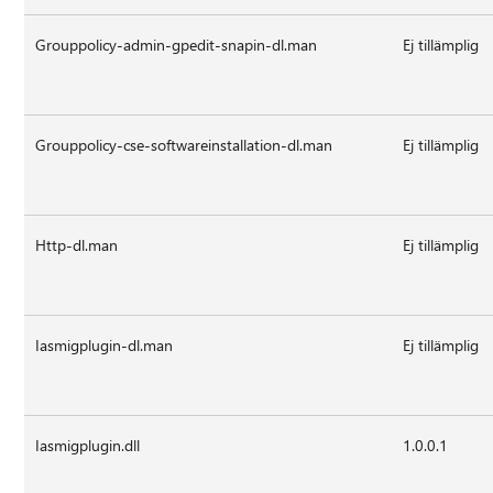
Grouppolicy-admin-gpedit-snapin-dl.man
Ej tillämplig
Grouppolicy-cse-softwareinstallation-dl.man
Ej tillämplig
Http-dl.man
Ej tillämplig
Iasmigplugin-dl.man
Ej tillämplig
Iasmigplugin.dll
1.0.0.1