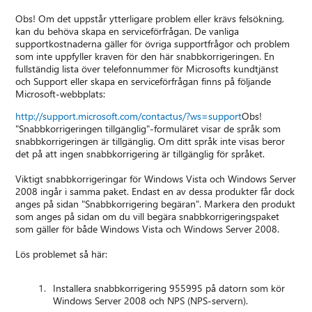
Obs! Om det uppstår ytterligare problem eller krävs felsökning,
kan du behöva skapa en serviceförfrågan. De vanliga
supportkostnaderna gäller för övriga supportfrågor och problem
som inte uppfyller kraven för den här snabbkorrigeringen. En
fullständig lista över telefonnummer för Microsofts kundtjänst
och Support eller skapa en serviceförfrågan finns på följande
Microsoft-webbplats:
http://support.microsoft.com/contactus/?ws=support
Obs!
"Snabbkorrigeringen tillgänglig"-formuläret visar de språk som
snabbkorrigeringen är tillgänglig. Om ditt språk inte visas beror
det på att ingen snabbkorrigering är tillgänglig för språket.
Viktigt snabbkorrigeringar för Windows Vista och Windows Server
2008 ingår i samma paket. Endast en av dessa produkter får dock
anges på sidan "Snabbkorrigering begäran". Markera den produkt
som anges på sidan om du vill begära snabbkorrigeringspaket
som gäller för både Windows Vista och Windows Server 2008.
Lös problemet så här:
Installera snabbkorrigering 955995 på datorn som kör
Windows Server 2008 och NPS (NPS-servern).