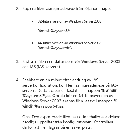
Kopiera filen iasmigreader.exe från följande mapp:
32-bitars version av Windows Server 2008
%windir%
\system32\
64-bitars version av Windows Server 2008
%windir%
\syswow64\
Klistra in filen i en dator som kör Windows Server 2003
och IAS (IAS-servern).
Snabbare än en minut efter ändring av IAS-
serverkonfiguration, kör filen iasmigreader.exe på IAS-
servern. Detta skapar en Ias.txt-fil i mappen
% windir
%
\system32\ias. Om du kör en 64-bitarsversion av
Windows Server 2003 skapas filen Ias.txt i mappen
%
windir %
\syswow64\ias.
Obs! Den exporterade filen Ias.txt innehåller alla delade
hemliga uppgifter från konfigurationen. Kontrollera
därför att filen lagras på en säker plats.