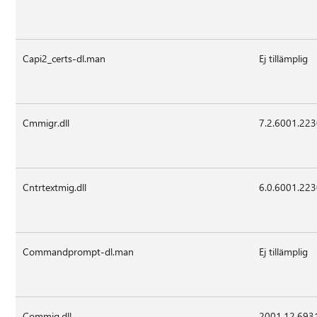
Capi2_certs-dl.man
Ej tillämplig
Cmmigr.dll
7.2.6001.22
Cntrtextmig.dll
6.0.6001.22
Commandprompt-dl.man
Ej tillämplig
Commig.dll
2001.12.693