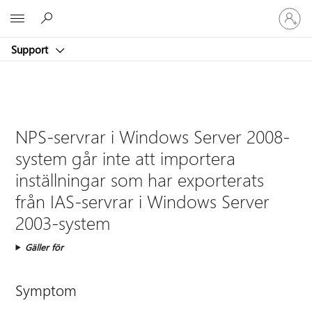
Logga
Microsoft
in
på
Support
ditt
konto
NPS-servrar i Windows Server 2008-
system går inte att importera
inställningar som har exporterats
från IAS-servrar i Windows Server
2003-system
Gäller för
Symptom