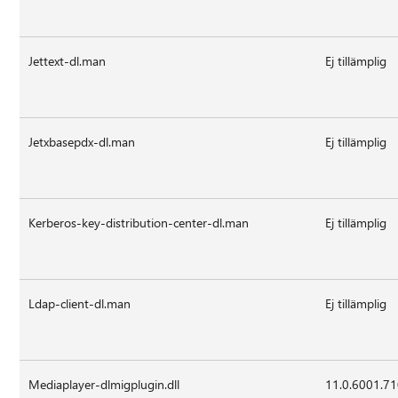
Jettext-dl.man
Ej tillämplig
Jetxbasepdx-dl.man
Ej tillämplig
Kerberos-key-distribution-center-dl.man
Ej tillämplig
Ldap-client-dl.man
Ej tillämplig
Mediaplayer-dlmigplugin.dll
11.0.6001.7