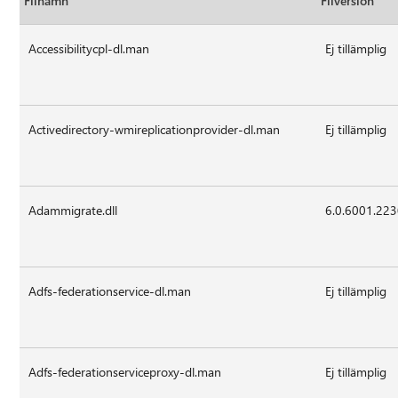
Filnamn
Filversion
Accessibilitycpl-dl.man
Ej tillämplig
Activedirectory-wmireplicationprovider-dl.man
Ej tillämplig
Adammigrate.dll
6.0.6001.22
Adfs-federationservice-dl.man
Ej tillämplig
Adfs-federationserviceproxy-dl.man
Ej tillämplig