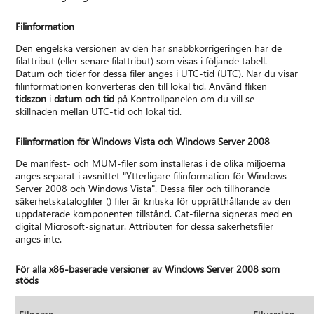
Filinformation
Den engelska versionen av den här snabbkorrigeringen har de
filattribut (eller senare filattribut) som visas i följande tabell.
Datum och tider för dessa filer anges i UTC-tid (UTC). När du visar
filinformationen konverteras den till lokal tid. Använd fliken
tidszon
i
datum och tid
på Kontrollpanelen om du vill se
skillnaden mellan UTC-tid och lokal tid.
Filinformation för Windows Vista och Windows Server 2008
De manifest- och MUM-filer som installeras i de olika miljöerna
anges separat i avsnittet "Ytterligare filinformation för Windows
Server 2008 och Windows Vista". Dessa filer och tillhörande
säkerhetskatalogfiler () filer är kritiska för upprätthållande av den
uppdaterade komponenten tillstånd. Cat-filerna signeras med en
digital Microsoft-signatur. Attributen för dessa säkerhetsfiler
anges inte.
För alla x86-baserade versioner av Windows Server 2008 som
stöds