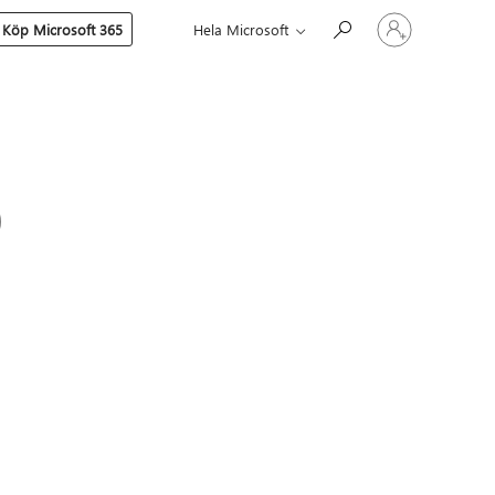
Logga
Köp Microsoft 365
Hela Microsoft
in
på
ditt
konto
0