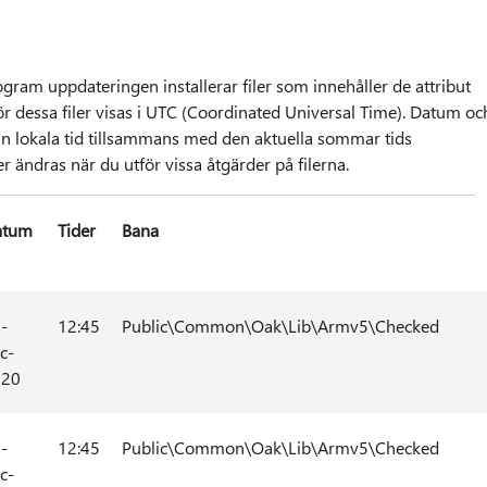
ram uppdateringen installerar filer som innehåller de attribut
för dessa filer visas i UTC (Coordinated Universal Time). Datum oc
i din lokala tid tillsammans med den aktuella sommar tids
 ändras när du utför vissa åtgärder på filerna.
atum
Tider
Bana
-
12:45
Public\Common\Oak\Lib\Armv5\Checked
c-
020
-
12:45
Public\Common\Oak\Lib\Armv5\Checked
c-