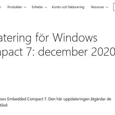
e
Produkter
Enheter
Konto och fakturering
Resurser
atering för Windows
act 7: december 202
ndows Embedded Compact 7. Den här uppdateringen åtgärdar de
ikel: