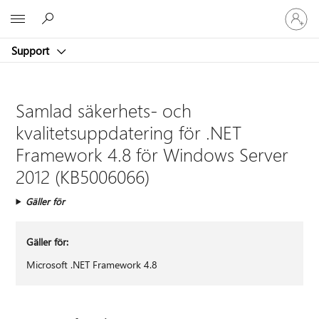
Logga
Microsoft
in
på
Support
ditt
konto
Samlad säkerhets- och
kvalitetsuppdatering för .NET
Framework 4.8 för Windows Server
2012 (KB5006066)
Gäller för
Gäller för:
Microsoft .NET Framework 4.8