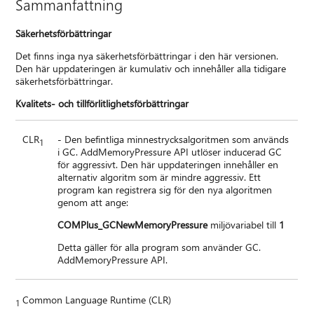
Sammanfattning
Säkerhetsförbättringar
Det finns inga nya säkerhetsförbättringar i den här versionen.
Den här uppdateringen är kumulativ och innehåller alla tidigare
säkerhetsförbättringar.
Kvalitets- och tillförlitlighetsförbättringar
CLR
- Den befintliga minnestrycksalgoritmen som används
1
i GC. AddMemoryPressure API utlöser inducerad GC
för aggressivt. Den här uppdateringen innehåller en
alternativ algoritm som är mindre aggressiv. Ett
program kan registrera sig för den nya algoritmen
genom att ange:
COMPlus_GCNewMemoryPressure
miljövariabel till
1
Detta gäller för alla program som använder GC.
AddMemoryPressure API.
Common Language Runtime (CLR)
1