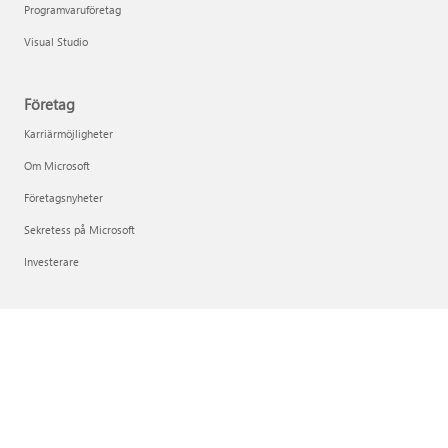
Programvaruföretag
Visual Studio
Företag
Karriärmöjligheter
Om Microsoft
Företagsnyheter
Sekretess på Microsoft
Investerare
Svenska (Sverige)
Dina sekretessval
Sekretess för konsumenthälsa
Kontakta Microsoft
Integritet
Juridiskt meddelande
Varumärken