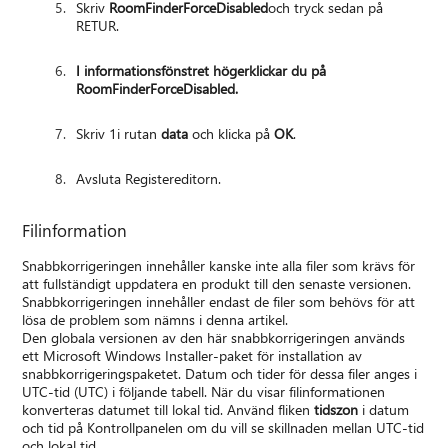
Skriv
RoomFinderForceDisabled
och tryck sedan på
RETUR.
I
informationsfönstret
högerklickar du på
RoomFinderForceDisabled
.
Skriv 1i rutan
data
och klicka på
OK
.
Avsluta Registereditorn.
Filinformation
Snabbkorrigeringen innehåller kanske inte alla filer som krävs för
att fullständigt uppdatera en produkt till den senaste versionen.
Snabbkorrigeringen innehåller endast de filer som behövs för att
lösa de problem som nämns i denna artikel.
Den globala versionen av den här snabbkorrigeringen används
ett Microsoft Windows Installer-paket för installation av
snabbkorrigeringspaketet. Datum och tider för dessa filer anges i
UTC-tid (UTC) i följande tabell. När du visar filinformationen
konverteras datumet till lokal tid. Använd fliken
tidszon
i datum
och tid på Kontrollpanelen om du vill se skillnaden mellan UTC-tid
och lokal tid.