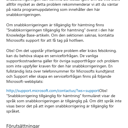
alltför mycket av detta problem rekommenderar vi att du väntar
på nästa programuppdatering som innehåller den här
snabbkorrigeringen.
Om snabbkorrigeringen är tillgänglig för hämtning finns
"Snabbkorrigeringen tillgänglig för hämtning" överst i den här
Knowledge Base-artikeln. Om den sektionen saknas, kontakta
Microsofts support för att få tag på hotfixen.
Obs! Om det uppstår ytterligare problem eller krävs felsökning,
kan du behöva skapa en serviceförfrågan. De vanliga
supportkostnaderna gäller för övriga supportfrågor och problem
som inte uppfyller kraven för den här snabbkorrigeringen. En
fullständig lista över telefonnummer för Microsofts kundtjänst
och Support eller skapa en serviceförfrågan finns på följande
Microsoft-webbplats:
http://support.microsoft.com/contactus/?ws=support
Obs!
"Snabbkorrigering tillgänglig för hämtning" formuläret visar de
språk som snabbkorrigeringen är tillgänglig på. Om ditt språk inte
visas beror det på att ingen snabbkorrigering är tillgänglig för
språket.
Förutsättningar