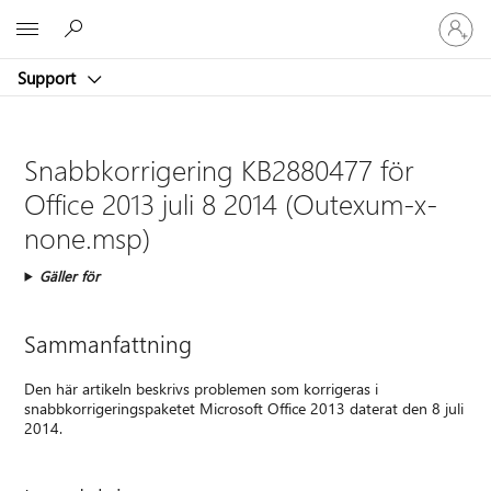
Logga
Microsoft
in
på
Support
ditt
konto
Snabbkorrigering KB2880477 för
Office 2013 juli 8 2014 (Outexum-x-
none.msp)
Gäller för
Sammanfattning
Den här artikeln beskrivs problemen som korrigeras i
snabbkorrigeringspaketet Microsoft Office 2013 daterat den 8 juli
2014.