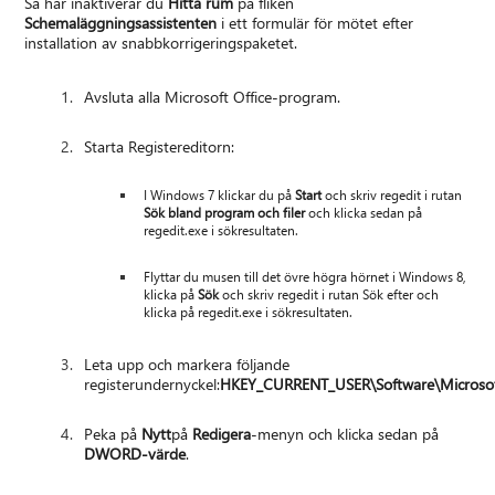
Så här inaktiverar du
Hitta rum
på fliken
Schemaläggningsassistenten
i ett formulär för mötet efter
installation av snabbkorrigeringspaketet.
Avsluta alla Microsoft Office-program.
Starta Registereditorn:
I Windows 7 klickar du på
Start
och skriv regedit i rutan
Sök bland program och filer
och klicka sedan på
regedit.exe i sökresultaten.
Flyttar du musen till det övre högra hörnet i Windows 8,
klicka på
Sök
och skriv regedit i rutan Sök efter och
klicka på regedit.exe i sökresultaten.
Leta upp och markera följande
registerundernyckel:
HKEY_CURRENT_USER\Software\Microsoft
Peka på
Nytt
på
Redigera
-menyn och klicka sedan på
DWORD-värde
.