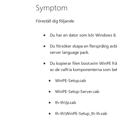
Symptom
Föreställ dig följande:
Du har en dator som kör Windows 8.
Du försöker skapa en flerspråkig av
server language pack.
Du kopierar filen boot.wim WinPE fr
av de valfria komponenterna som be
WinPE-Setup.cab
WinPE-Setup-Server.cab
th-th\lp.cab
th-th\WinPE-Setup_th-th.cab