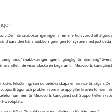
ingen
osoft. Den här snabbkorrigeringen är emellertid avsedd att åtgärd
nvänd bara den här snabbkorrigeringen för system med just detta
tning finns "Snabbkorrigeringen tillgänglig för hämtning" övers
 avsnittet inte visas, skicka en begäran till Microsofts kundtjänst
r krävs felsökning, kan du behöva skapa en serviceförfrågan. De
a supportfrågor och problem som inte uppfyller kraven för den hä
r telefonnummer för Microsofts kundtjänst och Support eller skap
oft-webbplats:
=support
Obs! "Snabbkorrigering tillgänglig för hämtning"