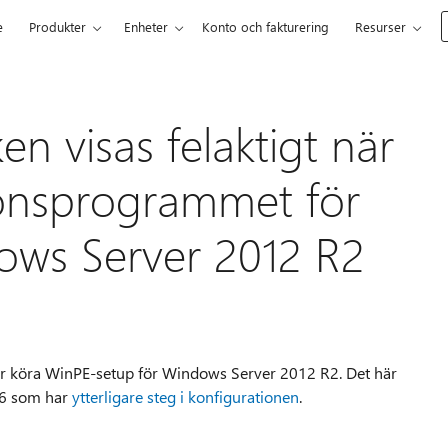
e
Produkter
Enheter
Konto och fakturering
Resurser
en visas felaktigt när
tionsprogrammet för
ows Server 2012 R2
öker köra WinPE-setup för Windows Server 2012 R2. Det här
46 som har
ytterligare steg i konfigurationen
.