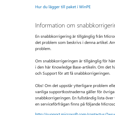
Hur du lägger till paket i WinPE
Information om snabbkorriger
En snabbkorrigering är tillgänglig från Micr
det problem som beskrivs i denna artikel. A
problem.
Om snabbkorrigeringen är tillgänglig för häm
i den här Knowledge Base-artikeln. Om det här
och Support för att få snabbkorrigeringen.
Obs! Om det uppstår ytterligare problem elle
vanliga supportkostnaderna gäller för övrig
snabbkorrigeringen. En fullständig lista öve
en serviceförfrågan finns på följande Micros
http://support.microsoft.com/contactus/?ws