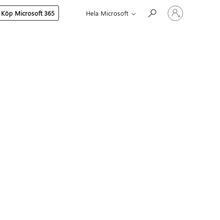
Logga
Köp Microsoft 365
Hela Microsoft
in
på
ditt
konto