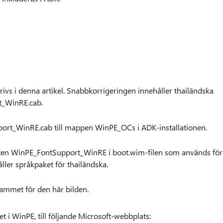
vs i denna artikel. Snabbkorrigeringen innehåller thailändska
rt_WinRE.cab.
ort_WinRE.cab till mappen WinPE_OCs i ADK-installationen.
ten WinPE_FontSupport_WinRE i boot.wim-filen som används för
er språkpaket för thailändska.
ammet för den här bilden.
t i WinPE, till följande Microsoft-webbplats: