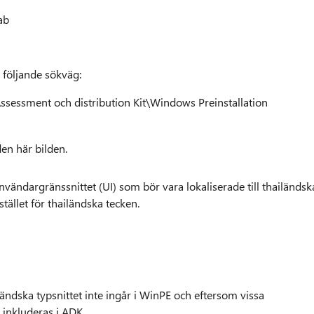
ab
i följande sökväg:
ssessment och distribution Kit\Windows Preinstallation
en här bilden.
nvändargränssnittet (UI) som bör vara lokaliserade till thailändsk
 stället för thailändska tecken.
ändska typsnittet inte ingår i WinPE och eftersom vissa
 inkluderas i ADK.