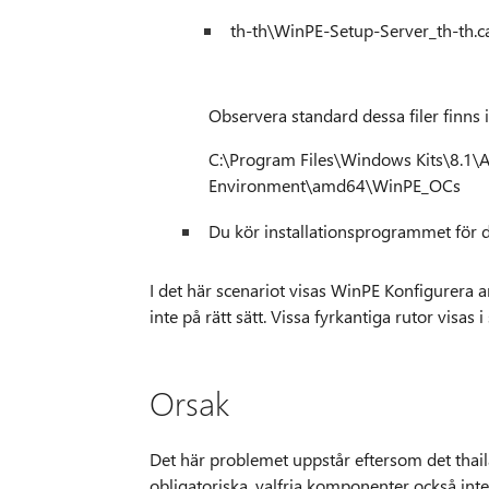
th-th\WinPE-Setup-Server_th-th.c
Observera standard dessa filer finns 
C:\Program Files\Windows Kits\8.1\A
Environment\amd64\WinPE_OCs
Du kör installationsprogrammet för d
I det här scenariot visas WinPE Konfigurera a
inte på rätt sätt. Vissa fyrkantiga rutor visas i
Orsak
Det här problemet uppstår eftersom det thail
obligatoriska, valfria komponenter också inte