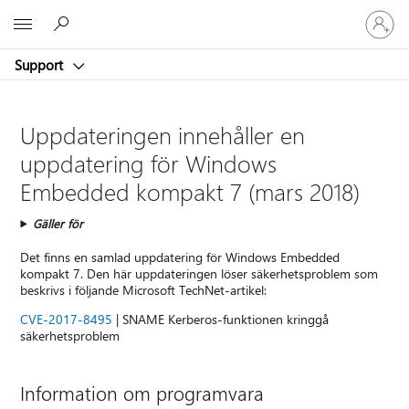
Logga
Microsoft
in
på
Support
ditt
konto
Uppdateringen innehåller en
uppdatering för Windows
Embedded kompakt 7 (mars 2018)
Gäller för
Det finns en samlad uppdatering för Windows Embedded
kompakt 7. Den här uppdateringen löser säkerhetsproblem som
beskrivs i följande Microsoft TechNet-artikel:
CVE-2017-8495
| SNAME Kerberos-funktionen kringgå
säkerhetsproblem
Information om programvara