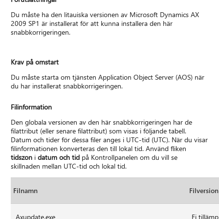
Du måste ha den litauiska versionen av Microsoft Dynamics AX
2009 SP1 är installerat för att kunna installera den här
snabbkorrigeringen.
Krav på omstart
Du måste starta om tjänsten Application Object Server (AOS) när
du har installerat snabbkorrigeringen.
Filinformation
Den globala versionen av den här snabbkorrigeringen har de
filattribut (eller senare filattribut) som visas i följande tabell.
Datum och tider för dessa filer anges i UTC-tid (UTC). När du visar
filinformationen konverteras den till lokal tid. Använd fliken
tidszon
i
datum och tid
på Kontrollpanelen om du vill se
skillnaden mellan UTC-tid och lokal tid.
Filnamn
Filversion
Axupdate.exe
Ej tillämp