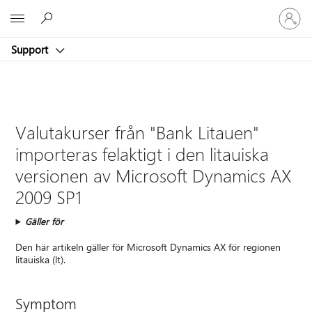
Logga
Microsoft
in
på
Support
ditt
konto
Valutakurser från "Bank Litauen"
importeras felaktigt i den litauiska
versionen av Microsoft Dynamics AX
2009 SP1
Gäller för
Den här artikeln gäller för Microsoft Dynamics AX för regionen
litauiska (lt).
Symptom