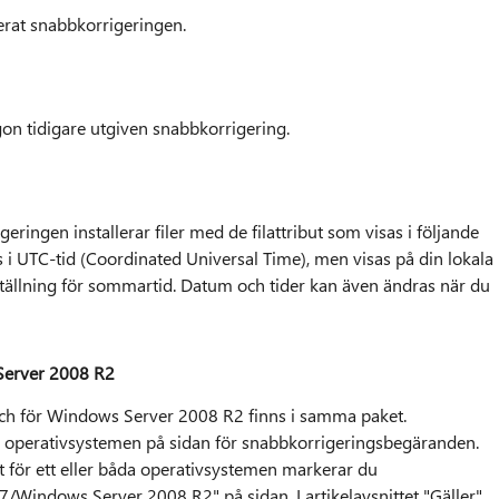
erat snabbkorrigeringen.
on tidigare utgiven snabbkorrigering.
ringen installerar filer med de filattribut som visas i följande
es i UTC-tid (Coordinated Universal Time), men visas på din lokala
nställning för sommartid. Datum och tider kan även ändras när du
Server 2008 R2
och för Windows Server 2008 R2 finns i samma paket.
 operativsystemen på sidan för snabbkorrigeringsbegäranden.
 för ett eller båda operativsystemen markerar du
/Windows Server 2008 R2" på sidan. I artikelavsnittet "Gäller"