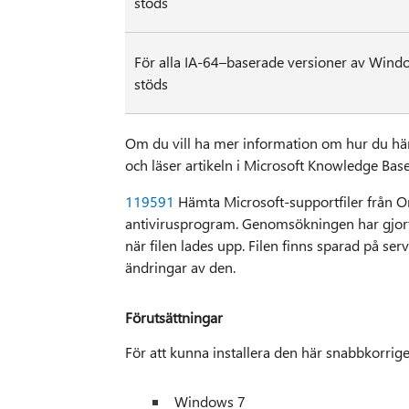
stöds
För alla IA-64–baserade versioner av Win
stöds
Om du vill ha mer information om hur du häm
och läser artikeln i Microsoft Knowledge Base
119591
Hämta Microsoft-supportfiler från On
antivirusprogram. Genomsökningen har gjorts
när filen lades upp. Filen finns sparad på serv
ändringar av den.
Förutsättningar
För att kunna installera den här snabbkorri
Windows 7