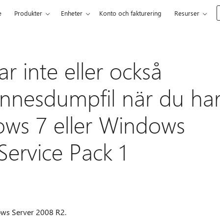
e
Produkter
Enheter
Konto och fakturering
Resurser
ar inte eller också
nnesdumpfil när du ha
dows 7 eller Windows
Service Pack 1
ows Server 2008 R2.