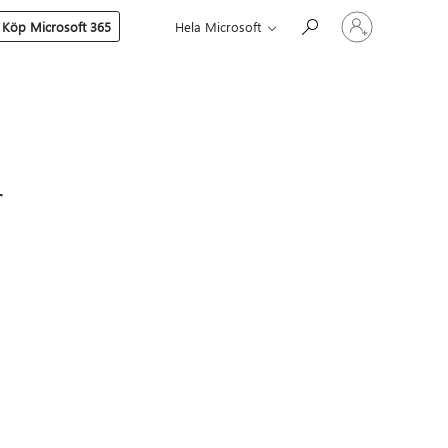
Logga
Köp Microsoft 365
Hela Microsoft
in
på
ditt
konto
r