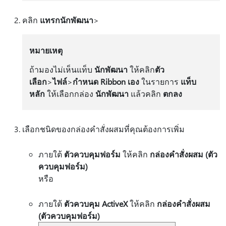
คลิก
แทรกนักพัฒนา
>
หมายเหตุ
ถ้ามองไม่เห็นแท็บ
นักพัฒนา
ให้คลิก
ตัว
เลือก
>
ไฟล์
>
กําหนด Ribbon เอง
ในรายการ
แท็บ
หลัก
ให้เลือกกล่อง
นักพัฒนา
แล้วคลิก
ตกลง
เลือกชนิดของกล่องคำสั่งผสมที่คุณต้องการเพิ่ม
ภายใต้
ตัวควบคุมฟอร์ม
ให้คลิก
กล่องคําสั่งผสม (ตัว
ควบคุมฟอร์ม)
หรือ
ภายใต้
ตัวควบคุม ActiveX
ให้คลิก
กล่องคำสั่งผสม
(ตัวควบคุมฟอร์ม)