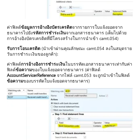
ค่าฟิลด์
ข้อมูลการอ้างอิงบัตรเครดิต
จากรายการใบแจ้งยอดจาก
ธนาคารไปยัง
รหัสการชําระเงิน
จากเอกสารธนาคาร (เต็มไปด้วย
การอ้างอิงบัตรเครดิตที่มีโครงสร้างในการนําเข้า camt.054)
รับการโอนเครดิต
(นําเข้าผ่านคุณลักษณะ camt.054 ลงในสมุดราย
วันการชําระเงินของลูกค้า):
ค่าฟิลด์
การอ้างอิงการชําระเงิน
ในบรรทัดเอกสารธนาคารเท่ากับค่า
ฟิลด์
ข้อความ
ของใบแจ้งยอดจากธนาคาร (ค่าฟิลด์
AccountServicerReference
จากไฟล์ camt.053 จะถูกนําเข้าในฟิลด์
ข้อความ
ของบรรทัดใบแจ้งยอดจากธนาคาร)