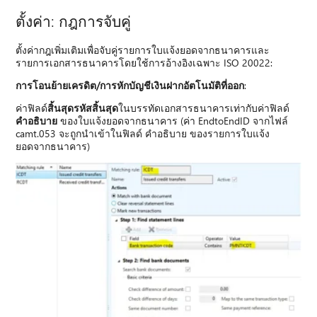
ตั้งค่า: กฎการจับคู่
ตั้งค่ากฎเพิ่มเติมเพื่อจับคู่รายการใบแจ้งยอดจากธนาคารและ
รายการเอกสารธนาคารโดยใช้การอ้างอิงเฉพาะ ISO 20022:
การโอนย้ายเครดิต/การหักบัญชีเงินฝากอัตโนมัติที่ออก
:
ค่าฟิลด์
สิ้นสุดรหัสสิ้นสุด
ในบรรทัดเอกสารธนาคารเท่ากับค่าฟิลด์
คําอธิบาย
ของใบแจ้งยอดจากธนาคาร (ค่า EndtoEndID จากไฟล์
camt.053 จะถูกนําเข้าในฟิลด์ คําอธิบาย ของรายการใบแจ้ง
ยอดจากธนาคาร)