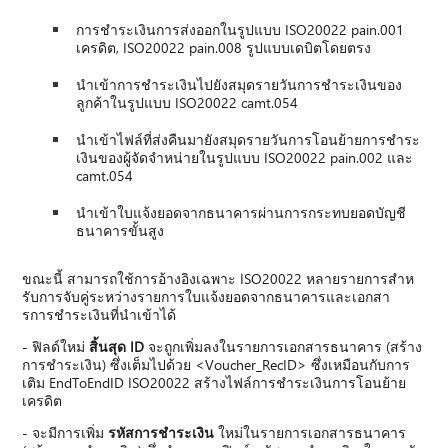
การชําระเงินการส่งออกในรูปแบบ ISO20022 pain.001
เครดิต, ISO20022 pain.008 รูปแบบเดบิตโดยตรง
นําเข้าการชําระเงินไปยังสมุดรายวันการชําระเงินของ
ลูกค้าในรูปแบบ ISO20022 camt.054
นําเข้าไฟล์ที่ส่งคืนมายังสมุดรายวันการโอนย้ายการชําระ
เงินของผู้จัดจําหน่ายในรูปแบบ ISO20022 pain.002 และ
camt.054
นําเข้าใบแจ้งยอดจากธนาคารผ่านการกระทบยอดบัญชี
ธนาคารขั้นสูง
ขณะนี้ สามารถใช้การอ้างอิงเฉพาะ ISO20022 หลายรายการสําห
รับการจับคู่ระหว่างรายการใบแจ้งยอดจากธนาคารและเอกสา
รการชําระเงินที่นําเข้าได้
- ฟิลด์ใหม่
สิ้นสุด ID
จะถูกเพิ่มลงในรายการเอกสารธนาคาร (สร้าง
การชําระเงิน) ซึ่งเต็มไปด้วย <Voucher_RecID> ซึ่งเหมือนกับการ
เติม EndToEndID ISO20022 สร้างไฟล์การชําระเงินการโอนย้าย
เครดิต
- จะมีการเพิ่ม
รหัสการชําระเงิน
ใหม่ในรายการเอกสารธนาคาร