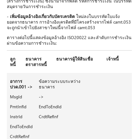
(สร้างการชําระเงิน) ซึ่งนํามาจากฟิลด์ รหัสการชําระเงิน ในบรรทัด
สมุดรายวันการชําระเงิน
-
เพิ่มข้อมูลอ้างอิงเกี่ยวกับบัตรเครดิต
ใหม่ลงในบรรทัดใบแจ้ง
ยอดจากธนาคาร การอ้างอิงเครดิตที่มีโครงสร้างจากไฟล์ camt.053
จะถูกนําเข้าไปยังสาขาใหม่นี้จากไฟล์ camt.053
ตารางต่อไปนี้แสดงข้อมูลอ้างอิง ISO20022 และลําดับการชําระเงิน
ผ่านข้อความการชําระเงิน:
ลูก
ธนาคาร
ธนาคารผู้ให้สินเชื่อ
เจ้าหนี้
หนี้
ตราสารหนี้
อาการ
ข้อความระบบระหว่าง
ปวด.001 ->
ธนาคาร
MsgId
->
PmtInfId
EndToEndId
InstrId
CrdtRefInf
EndToEndId
CrdtRefInf