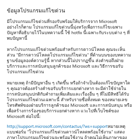
ข้อมูลโปรแกรมแก้ไขด่วน
มีโปรแกรมแก้ไขด่วนที่รองรับพร้อมให้บริการจาก Microsoft
อย่างไรก็ตาม โปรแกรมแก้ไขด่วนนี้มุ่งหวังเพื่อการแก้ไขเฉพาะ
ปัญหาที่อธิบายไว้ในบทความนี้ ใช้ hotfix นี้เฉพาะกับระบบต่าง ๆ ที่
พบปัญหานี้
หากโปรแกรมแก้ไขด่วนพร้อมสำหรับการดาวน์โหลด คุณจะเห็น
ส่วน "มีการดาวน์โหลดโปรแกรมแก้ไขด่วน" ที่ด้านบนของบทความ
ฐานข้อมูลองค์ความรู้นี้ หากส่วนนี้ไม่ปรากฏขึ้น ส่งคำขอถึงฝ่าย
บริการและการสนับสนุนลูกค้าของ Microsoft และวิธีการขอรับ
โปรแกรมแก้ไขด่วน
หมายเหตุ ถ้ามีปัญหาอื่น ๆ เกิดขึ้น หรือถ้าจำเป็นต้องแก้ไขปัญหาใด
ๆ คุณอาจต้องสร้างคำขอรับบริการแยกต่างหาก จะมีค่าใช้จ่ายใน
การสนับสนุนปกติกับคำถามเพิ่มเติมและเรื่องอื่น ๆ ที่ไม่มีสิทธิได้รับ
โปรแกรมแก้ไขด่วนเฉพาะนี้ สำหรับรายชื่อทั้งหมด ของหมายเลข
โทรศัพท์ของฝ่ายบริการลูกค้าของ Microsoft และการสนับสนุน หรือ
เพื่อสร้างการร้องขอบริการแยกต่างหาก แวะไปที่เว็บไซต์ของ
Microsoft ต่อไปนี้:
http://support.microsoft.com/contactus/?ws=support
หมายเหตุ
แบบฟอร์ม "โปรแกรมแก้ไขด่วนดาวน์โหลดพร้อมใช้งาน" แสดง
ภาษาโปรแกรมแก้ไขด่วนจะพร้อมใช้งาน ถ้าคุณไม่เห็นภาษาของ