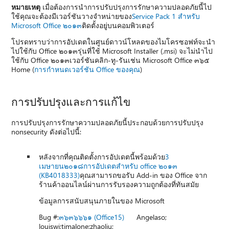
หมายเหตุ
เมื่อต้องการนำการปรับปรุงการรักษาความปลอดภัยนี้ไป
ใช้คุณจะต้องมีเวอร์ชันวางจำหน่ายของ
Service Pack 1 สำหรับ
Microsoft Office ๒๐๑๓
ติดตั้งอยู่บนคอมพิวเตอร์
โปรดทราบว่าการอัปเดตในศูนย์ดาวน์โหลดของไมโครซอฟท์จะนำ
ไปใช้กับ Office ๒๐๑๓รุ่นที่ใช้ Microsoft Installer (.msi) จะไม่นำไป
ใช้กับ Office ๒๐๑๓เวอร์ชันคลิก-ทู-รันเช่น Microsoft Office ๓๖๕
Home (
การกำหนดเวอร์ชัน Office ของคุณ
)
การปรับปรุงและการแก้ไข
การปรับปรุงการรักษาความปลอดภัยนี้ประกอบด้วยการปรับปรุง
nonsecurity ดังต่อไปนี้:
หลังจากที่คุณติดตั้งการอัปเดตนี้พร้อมด้วย
3
เมษายน๒๐๑๘การอัปเดตสำหรับ office ๒๐๑๓
(KB4018333)
คุณสามารถขอรับ Add-in ของ Office จาก
ร้านค้าออนไลน์ผ่านการรับรองความถูกต้องที่ทันสมัย
ข้อมูลการสนับสนุนภายในของ Microsoft
Bug #:
๓๖๓๖๖๖๑ (Office15)
Angelaso;
louiswi;timalone;zhaoliu;