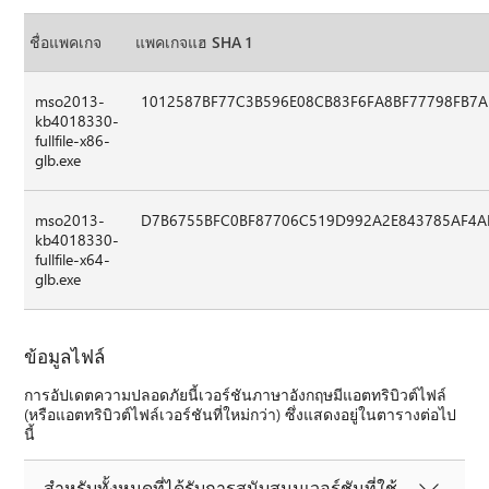
ชื่อแพคเกจ
แพคเกจแฮ SHA 1
mso2013-
1012587BF77C3B596E08CB83F6FA8BF77798FB7A
kb4018330-
fullfile-x86-
glb.exe
mso2013-
D7B6755BFC0BF87706C519D992A2E843785AF4
kb4018330-
fullfile-x64-
glb.exe
ข้อมูลไฟล์
การอัปเดตความปลอดภัยนี้เวอร์ชันภาษาอังกฤษมีแอตทริบิวต์ไฟล์
(หรือแอตทริบิวต์ไฟล์เวอร์ชันที่ใหม่กว่า) ซึ่งแสดงอยู่ในตารางต่อไป
นี้
สำหรับทั้งหมดที่ได้รับการสนับสนุนเวอร์ชันที่ใช้